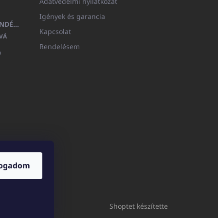
Adatvédelmi nyilatkozat
Igények és garancia
MEDITERAN KOZMETIKAI AJÁNDÉKKÉSZLET
Kapcsolat
VÁ
Rendelésem

fogadom
ICATOshop.de
Shoptet készítette