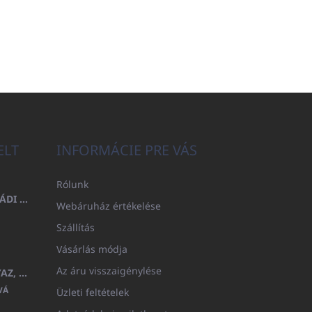
ELT
INFORMÁCIE PRE VÁS
Rólunk
FÜRDŐLEPEDŐ 100X200 CSALÁDI - TENGERÉSZKÉK (480GR)
Webáruház értékelése
Szállítás
Vásárlás módja
Az áru visszaigénylése
GYERMEK FÜRDŐKÖPENY BEYAZ, FROTE FEHÉR KAPUCNIVAL (400GR)
VÁ
Üzleti feltételek