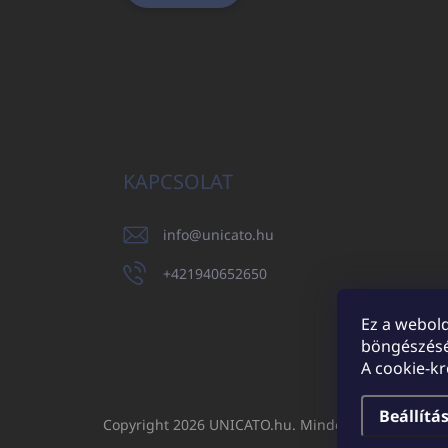
KAPCSOLAT
info
@
unicato.hu
+421940652650
Ez a webold
böngészésé
UNICATO.sk
A cookie-k
Beállítá
Copyright 2026
UNICATO.hu
. Minden jog fenntartv