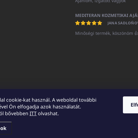
Ajánlom, izgatott vagyok
JANA SADLOŇO
Minőségi termék, köszönöm 
al cookie-kat használ. A weboldal további
El
vel Ön elfogadja azok használatát.
UNICATOshop.cz
UNICATO.at
UNICATO.hu
UNICATOshop.pl
UN
ról bővebben
ITT
olvashat.
sok
a.
Süti beállítások szerkesztése