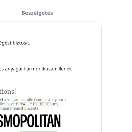
Beszélgetés
égést biztosít.
tes anyagai harmonikusan illenek