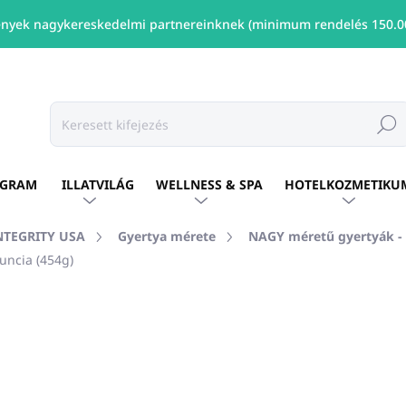
nyek nagykereskedelmi partnereinknek (minimum rendelés 150.00
Keresé
OGRAM
ILLATVILÁG
WELLNESS & SPA
HOTELKOZMETIKU
INTEGRITY USA
Gyertya mérete
NAGY méretű gyertyák - 
uncia (454g)
shez
MÁRKA:
PURE INTEGRITY USA
Ft15 160
/ db
Ft12 325 ÁFA nélkül
Egységár:
ELÉRHETŐ
(4 DB)