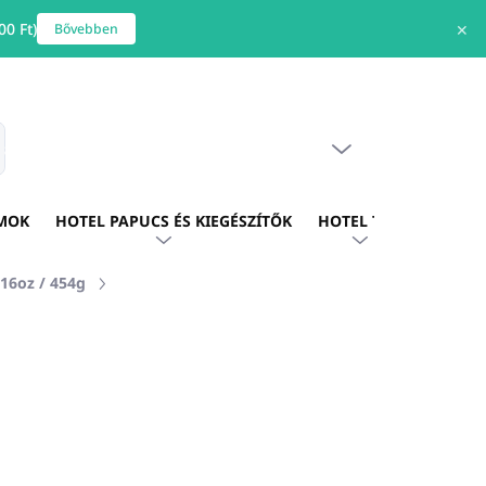
0 Ft)
✕
Bővebben
ÜRES KOSÁR
s
KOSÁR
MOK
HOTEL PAPUCS ÉS KIEGÉSZÍTŐK
HOTEL TEXTIL
HOTE
16oz / 454g