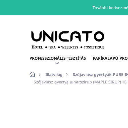
További kedvezmé
Ugrás
a
fő
tartalomhoz
PROFESSZIONÁLIS TISZTÍTÁS
PAPÍRALAPÚ PR
Kezdőlap
Illatvilág
Szójaviasz gyertyák PURE 
Szójaviasz gyertya Juharszirup (MAPLE SIRUP) 16 
Nincs értékelés
Ugrás az értékelé