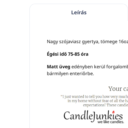
Leírás
Nagy szójaviasz gyertya, tömege 16oz
Égési idő 75-85 óra
Matt üveg
edényben kerül forgalom
bármilyen enteriőrbe.