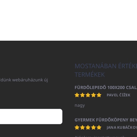
MOSTANÁBAN ÉRTÉK
TERMÉKEK
küldünk webáruházunk új
PAVEL ČÍŽEK
nagy
JANA KUBÁČKO