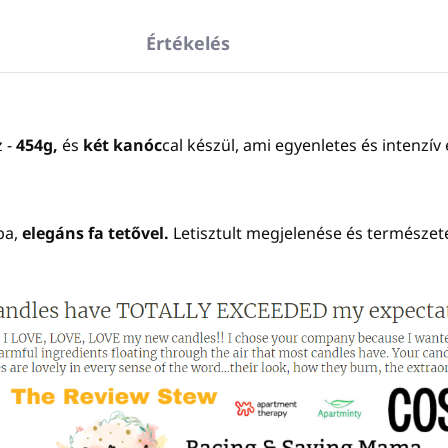
Értékelés
 -
454g,
és
két kanóc
cal készül, ami egyenletes és intenzív 
ba,
elegáns fa tetővel.
Letisztult megjelenése és természe