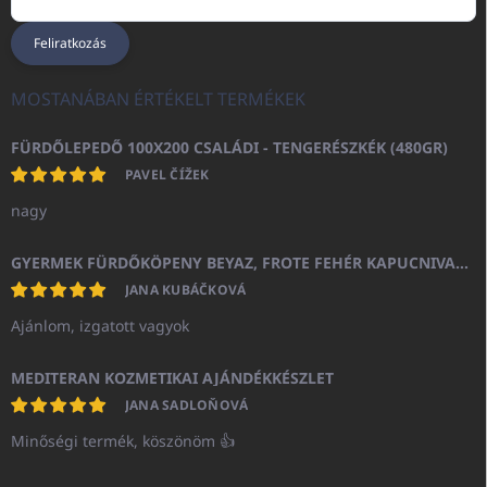
Feliratkozás
MOSTANÁBAN ÉRTÉKELT TERMÉKEK
FÜRDŐLEPEDŐ 100X200 CSALÁDI - TENGERÉSZKÉK (480GR)
PAVEL ČÍŽEK
nagy
GYERMEK FÜRDŐKÖPENY BEYAZ, FROTE FEHÉR KAPUCNIVAL (400GR)
JANA KUBÁČKOVÁ
Ajánlom, izgatott vagyok
MEDITERAN KOZMETIKAI AJÁNDÉKKÉSZLET
JANA SADLOŇOVÁ
Minőségi termék, köszönöm 👍