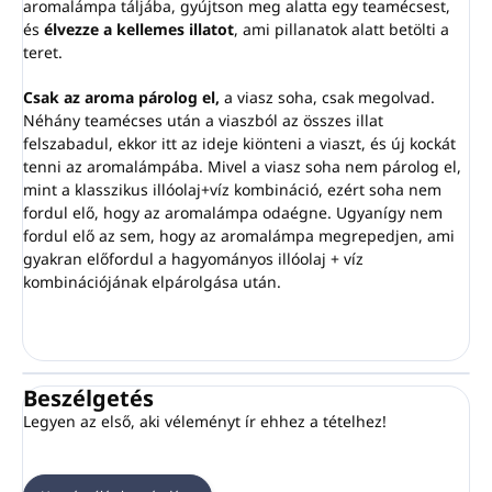
aromalámpa táljába, gyújtson meg alatta egy teamécsest,
és
élvezze a kellemes illatot
, ami pillanatok alatt betölti a
teret.
Csak az aroma párolog el,
a viasz soha, csak megolvad.
Néhány teamécses után a viaszból az összes illat
felszabadul, ekkor itt az ideje kiönteni a viaszt, és új kockát
tenni az aromalámpába. Mivel a viasz soha nem párolog el,
mint a klasszikus illóolaj+víz kombináció, ezért soha nem
fordul elő, hogy az aromalámpa odaégne. Ugyanígy nem
fordul elő az sem, hogy az aromalámpa megrepedjen, ami
gyakran előfordul a hagyományos illóolaj + víz
kombinációjának elpárolgása után.
Beszélgetés
Legyen az első, aki véleményt ír ehhez a tételhez!