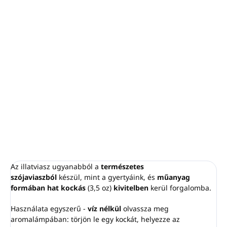
−
+
Hozzáadás a kosárhoz
Az orgona illatunk figyelemre méltóan intenzív, mégis
kellemes - a frissen virágzó orgona illata. Olyan valósághű,
hogy úgy fogod érezni, mintha egy virágzó orgonabokor
alatt ülnél, miközben a tavaszi szellő finoman körülölel a
virágok illatával.
RÉSZLETES INFORMÁCIÓ
KÉRDÉS
NYOMON KÖVETÉS
Az illatviasz ugyanabból a
természetes
szójaviaszból
készül, mint a gyertyáink, és
műanyag
formában hat kockás
(3,5 oz)
kivitelben
kerül forgalomba.
Használata egyszerű -
víz nélkül
olvassza meg
aromalámpában: törjön le egy kockát, helyezze az