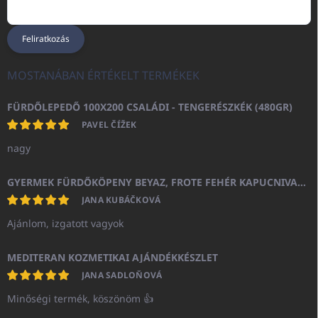
Feliratkozás
MOSTANÁBAN ÉRTÉKELT TERMÉKEK
FÜRDŐLEPEDŐ 100X200 CSALÁDI - TENGERÉSZKÉK (480GR)
PAVEL ČÍŽEK
nagy
GYERMEK FÜRDŐKÖPENY BEYAZ, FROTE FEHÉR KAPUCNIVAL (400GR)
JANA KUBÁČKOVÁ
Ajánlom, izgatott vagyok
MEDITERAN KOZMETIKAI AJÁNDÉKKÉSZLET
JANA SADLOŇOVÁ
Minőségi termék, köszönöm 👍