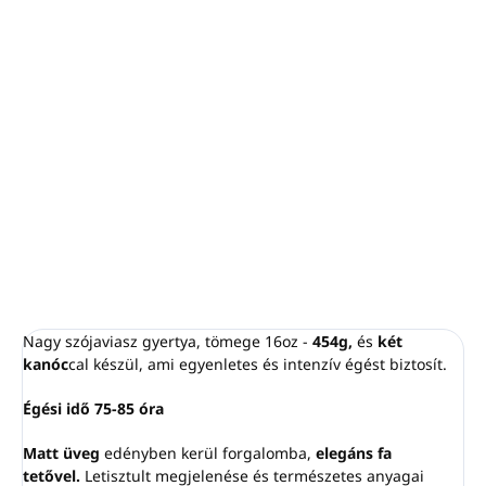
−
+
Hozzáadás a kosárhoz
A "Nyári csokor" illatunk kellemesen friss virágok
harmonikus kombinációja, amely lágy, virágos aromájával
betölti és felvidítja otthonod légkörét.
RÉSZLETES INFORMÁCIÓ
KÉRDÉS
NYOMON KÖVETÉS
Nagy szójaviasz gyertya, tömege 16oz -
454g,
és
két
kanóc
cal készül, ami egyenletes és intenzív égést biztosít.
Égési idő 75-85 óra
Matt üveg
edényben kerül forgalomba,
elegáns fa
tetővel.
Letisztult megjelenése és természetes anyagai