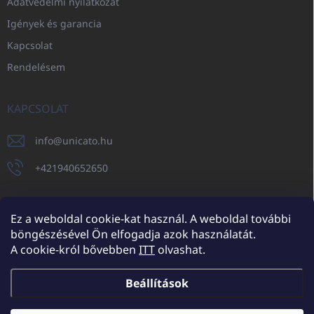
Adatvédelmi nyilatkozat
Igények és garancia
Kapcsolat
Rendelésem
KAPCSOLAT
info
@
unicato.hu
+421940652650
Ez a weboldal cookie-kat használ. A weboldal további
böngészésével Ön elfogadja azok használatát.
UNICATO.sk
UNICATOshop.cz
UNICATO.at
UNICATO.hu
A cookie-król bővebben
ITT
olvashat.
UNICATOshop.pl
UNICATOshop.de
Beállítások
Copyright 2026
UNICATO.hu
. Minden jog fenntartva.
Süti beállítások