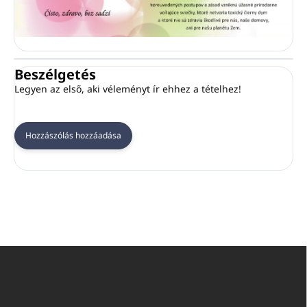
Beszélgetés
Legyen az első, aki véleményt ír ehhez a tételhez!
Hozzászólás hozzáadása
L
á
b
l