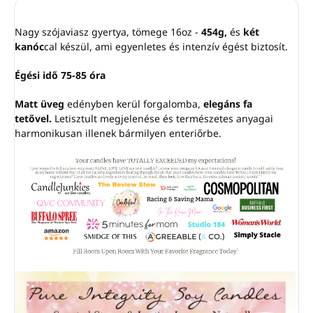
Nagy szójaviasz gyertya, tömege 16oz -
454g,
és
két
kanóc
cal készül, ami egyenletes és intenzív égést biztosít.
Égési idő 75-85 óra
Matt üveg
edényben kerül forgalomba,
elegáns fa
tetővel.
Letisztult megjelenése és természetes anyagai
harmonikusan illenek bármilyen enteriőrbe.