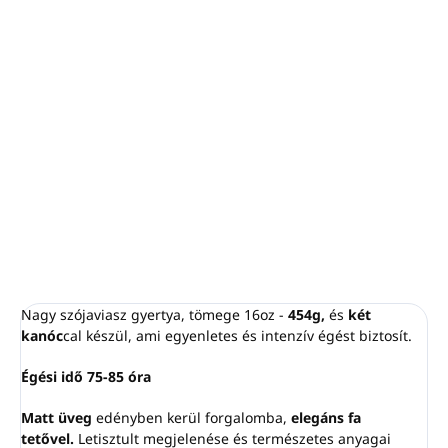
−
+
Hozzáadás a kosárhoz
Az epres csokoládé szója gyertyától csorogni fog a nyála. A
frissen szedett eper zamatos illata összefonódik a csokoládé
édes aromájával.
RÉSZLETES INFORMÁCIÓ
KÉRDÉS
NYOMON KÖVETÉS
Nagy szójaviasz gyertya, tömege 16oz -
454g,
és
két
kanóc
cal készül, ami egyenletes és intenzív égést biztosít.
Égési idő 75-85 óra
Matt üveg
edényben kerül forgalomba,
elegáns fa
tetővel.
Letisztult megjelenése és természetes anyagai