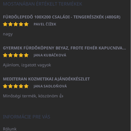
MOSTANÁBAN ÉRTÉKELT TERMÉKEK
FÜRDŐLEPEDŐ 100X200 CSALÁDI - TENGERÉSZKÉK (480GR)
PAVEL ČÍŽEK
nagy
GYERMEK FÜRDŐKÖPENY BEYAZ, FROTE FEHÉR KAPUCNIVAL (400GR)
JANA KUBÁČKOVÁ
Ajánlom, izgatott vagyok
MEDITERAN KOZMETIKAI AJÁNDÉKKÉSZLET
JANA SADLOŇOVÁ
Minőségi termék, köszönöm 👍
INFORMÁCIE PRE VÁS
Rólunk