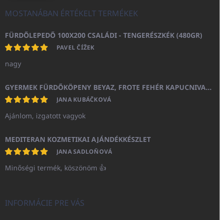
MOSTANÁBAN ÉRTÉKELT TERMÉKEK
FÜRDŐLEPEDŐ 100X200 CSALÁDI - TENGERÉSZKÉK (480GR)
PAVEL ČÍŽEK
nagy
GYERMEK FÜRDŐKÖPENY BEYAZ, FROTE FEHÉR KAPUCNIVAL (400GR)
JANA KUBÁČKOVÁ
Ajánlom, izgatott vagyok
MEDITERAN KOZMETIKAI AJÁNDÉKKÉSZLET
JANA SADLOŇOVÁ
Minőségi termék, köszönöm 👍
INFORMÁCIE PRE VÁS