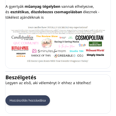
A gyertyák
műanyag tégelyben
vannak elhelyezve,
és
esztétikus, díszdobozos csomagolásban
ékeznek -
tökélest ajándéknak is
Beszélgetés
Legyen az első, aki véleményt ír ehhez a tételhez!
Hozzászólás hozzáadása