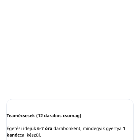
−
+
Hozzáadás a kosárhoz
A cukros fenyő illatunk természetes - a fenyő és a
fenyőgyanta eredeti aromája finom cukros érintéssel, amely
édes érzést kelt. Igazán egyedi és tökéletesen
kiegyensúlyozott illat. Tökéletes választás a hideg téli
estékre.
RÉSZLETES INFORMÁCIÓ
KÉRDÉS
NYOMON KÖVETÉS
Teamécsesek (12 darabos csomag)
Égetési idejük
6-7 óra
darabonként, mindegyik gyertya
1
kanóc
cal készül.