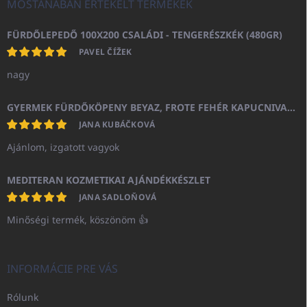
MOSTANÁBAN ÉRTÉKELT TERMÉKEK
FÜRDŐLEPEDŐ 100X200 CSALÁDI - TENGERÉSZKÉK (480GR)
PAVEL ČÍŽEK
nagy
GYERMEK FÜRDŐKÖPENY BEYAZ, FROTE FEHÉR KAPUCNIVAL (400GR)
JANA KUBÁČKOVÁ
Ajánlom, izgatott vagyok
MEDITERAN KOZMETIKAI AJÁNDÉKKÉSZLET
JANA SADLOŇOVÁ
Minőségi termék, köszönöm 👍
INFORMÁCIE PRE VÁS
Rólunk