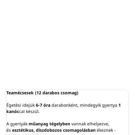
−
+
Hozzáadás a kosárhoz
A "Majdnem paradicsom" gyümölcsös tónusokat rejt
magában, egy csipetnyi meleg vaníliával és friss üde ylang-
ylanggal keverve. Tökéletes illat a pihentető nyári estékhez -
könnyed, egzotikus és megnyugtató.
RÉSZLETES INFORMÁCIÓ
KÉRDÉS
NYOMON KÖVETÉS
Teamécsesek (12 darabos csomag)
Égetési idejük
6-7 óra
darabonként, mindegyik gyertya
1
kanóc
cal készül.
A gyertyák
műanyag tégelyben
vannak elhelyezve,
és
esztétikus, díszdobozos csomagolásban
ékeznek -