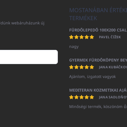
MOSTANÁBAN ÉRTÉK
TERMÉKEK
küldünk webáruházunk új
PAVEL ČÍŽEK
nagy
JANA KUBÁČKO
Ajánlom, izgatott vagyok
JANA SADLOŇO
Minőségi termék, köszönöm 