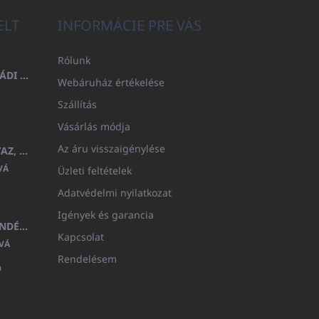
ELT
INFORMÁCIE PRE VÁS
Rólunk
FÜRDŐLEPEDŐ 100X200 CSALÁDI - TENGERÉSZKÉK (480GR)
Webáruház értékelése
Szállítás
Vásárlás módja
Az áru visszaigénylése
GYERMEK FÜRDŐKÖPENY BEYAZ, FROTE FEHÉR KAPUCNIVAL (400GR)
VÁ
Üzleti feltételek
Adatvédelmi nyilatkozat
Igények és garancia
MEDITERAN KOZMETIKAI AJÁNDÉKKÉSZLET
Kapcsolat
VÁ
Rendelésem
