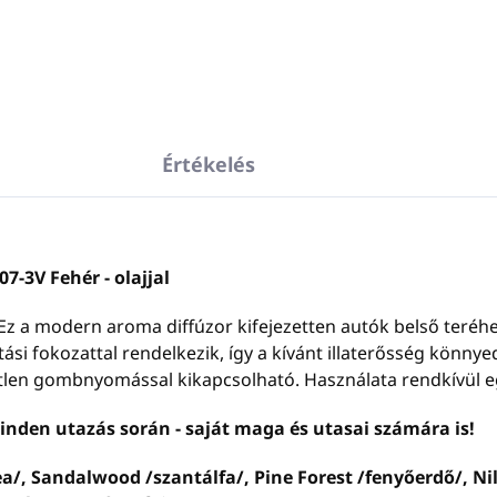
Értékelés
-3V Fehér - olajjal
Ez a modern aroma diffúzor kifejezetten autók belső teréhe
zitási fokozattal rendelkezik, így a kívánt illaterősség könn
yetlen gombnyomással kikapcsolható. Használata rendkívül 
minden utazás során - saját maga és utasai számára is!
ea/, Sandalwood /szantálfa/, Pine Forest /fenyőerdő/, Ni