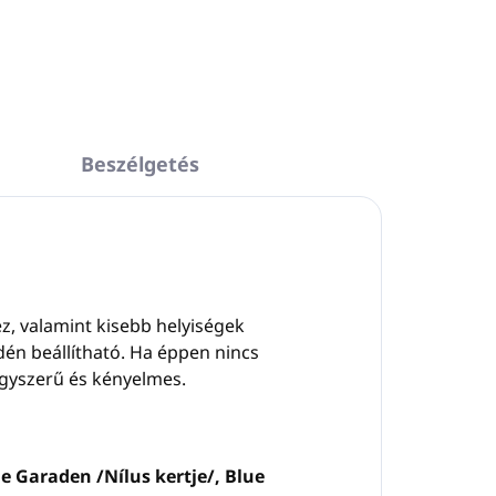
KÉRDÉS
NYOMON KÖVETÉS
Beszélgetés
z, valamint kisebb helyiségek
yedén beállítható. Ha éppen nincs
egyszerű és kényelmes.
le Garaden /Nílus kertje/, Blue