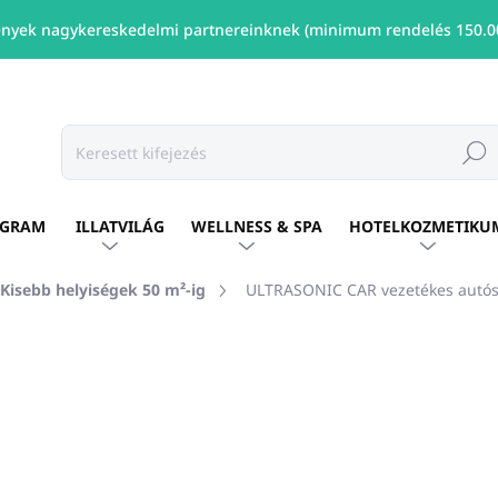
nyek nagykereskedelmi partnereinknek (minimum rendelés 150.00
Keresé
OGRAM
ILLATVILÁG
WELLNESS & SPA
HOTELKOZMETIKU
Kisebb helyiségek 50 m²-ig
ULTRASONIC CAR vezetékes autós di
shez
MÁRKA:
UNICATO
Ft14 136
/ db
Ft11 493 ÁFA nélkül