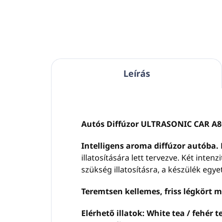
Leírás
Autós Diffúzor ULTRASONIC CAR A807
Intelligens aroma diffúzor autóba.
illatosítására lett tervezve. Két inten
szükség illatosításra, a készülék eg
Teremtsen kellemes, friss légkört 
Elérhető illatok:
White tea / fehér t