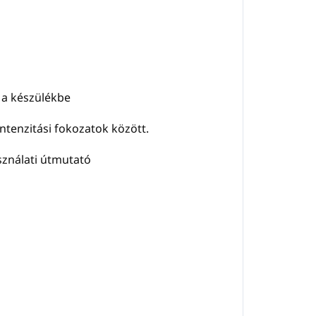
n a készülékbe
ntenzitási fokozatok között.
asználati útmutató