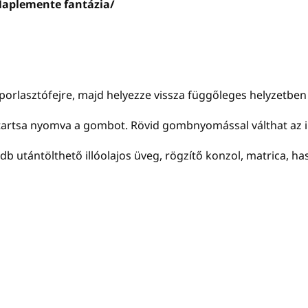
Naplemente fantázia/
 a porlasztófejre, majd helyezze vissza függőleges helyzetbe
 tartsa nyomva a gombot. Rövid gombnyomással válthat az i
db utántölthető illóolajos üveg, rögzítő konzol, matrica, h