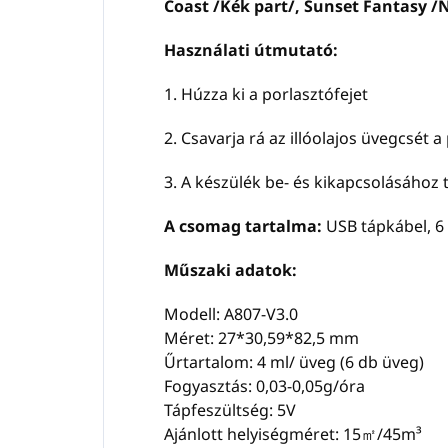
Coast /Kék part/, Sunset Fantasy /
Használati útmutató:
1. Húzza ki a porlasztófejet
2. Csavarja rá az illóolajos üvegcsét
3. A készülék be- és kikapcsolásához
A csomag tartalma:
USB tápkábel, 6 
Műszaki adatok:
Modell: A807-V3.0
Méret: 27*30,59*82,5 mm
Űrtartalom: 4 ml/ üveg (6 db üveg)
Fogyasztás: 0,03-0,05g/óra
Tápfeszültség: 5V
Ajánlott helyiségméret: 15㎡/45m³