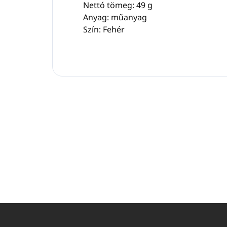
Nettó tömeg: 49 g
Anyag: műanyag
Szín: Fehér
L
á