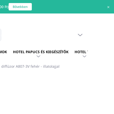
0 Ft)
✕
Bővebben
ÜRES KOSÁR
s
KOSÁR
MOK
HOTEL PAPUCS ÉS KIEGÉSZÍTŐK
HOTEL TEXTIL
HOTE
ffúzor A807-3V fehér - illatolajjal