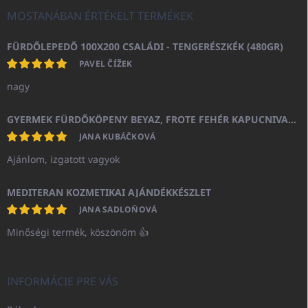
MOSTANÁBAN ÉRTÉKELT TERMÉKEK
FÜRDŐLEPEDŐ 100X200 CSALÁDI - TENGERÉSZKÉK (480GR)
PAVEL ČÍŽEK
nagy
GYERMEK FÜRDŐKÖPENY BEYAZ, FROTE FEHÉR KAPUCNIVAL (400GR)
JANA KUBÁČKOVÁ
Ajánlom, izgatott vagyok
MEDITERAN KOZMETIKAI AJÁNDÉKKÉSZLET
JANA SADLOŇOVÁ
Minőségi termék, köszönöm 👍
INFORMÁCIE PRE VÁS