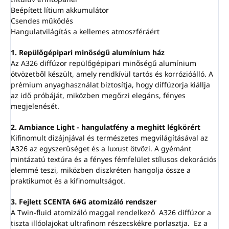
Beépített lítium akkumulátor
Csendes működés
Hangulatvilágítás a kellemes atmoszféráért
1. Repülőgépipari minőségű alumínium ház
Az A326 diffúzor repülőgépipari minőségű alumínium
ötvözetből készült, amely rendkívül tartós és korrózióálló. A
prémium anyaghasználat biztosítja, hogy diffúzorja kiállja
az idő próbáját, miközben megőrzi elegáns, fényes
megjelenését.
2. Ambiance Light - hangulatfény a meghitt légkörért
Kifinomult dizájnjával és természetes megvilágításával az
A326 az egyszerűséget és a luxust ötvözi. A gyémánt
mintázatú textúra és a fényes fémfelület stílusos dekorációs
elemmé teszi, miközben diszkréten hangolja össze a
praktikumot és a kifinomultságot.
3. Fejlett SCENTA 6#G atomizáló rendszer
A Twin-fluid atomizáló maggal rendelkező A326 diffúzor a
tiszta illóolajokat ultrafinom részecskékre porlasztja. Ez a