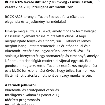
ROCK A326 fekete diffúzor (100 m2-ig) - Luxus, asztali,
vezeték nélküli, intelligens aromadiffúzor
ROCK A326 torony diffúzor: Fedezze fel a tökéletes
elegancia és teljesítmény harmóniáját!
Ismerje meg a ROCK A326-ot, amely modern formavilágát
klasszikus gyémántrácsos mintázattal ötvözi. A lágy,
megnyugtató fények és a finom, sűrű illatköd kellemes,
meghitt hangulatot teremtenek. Az érintőpanellel és a
Bluetooth - vezérléssel egyszerűen kezelhető készülék
átalakítja környezetét egy aromaterápiás élménnyé, amely a
kifinomult technológiát modern dizájnnal egyesíti. Ez a
gondosan megtervezett diffúzor az esztétikus megjelenést
és a kiváló funkcionalitást ötvözi, hogy teljes, harmonikus
illatélményt biztosítson otthonában vagy munkahelyén.
A termék jellemzői:
Bluetooth- és érintőpanel vezérlés
Intelligens alkalmazás (Smart APP)
Időzített programozás
Intuitív érintőpanel