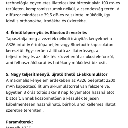
technológia egyenletes illateloszlást biztosít akár 100 m²-es
területen, kompromisszumok nélkül, a csendesség terén. A
diffúzor mindössze 39,5 dB-es zajszinttel működik, így
ideális otthonokba, irodákba és üzletekbe.
4. Érintőképernyős és Bluetooth vezérlés
Tapasztalja meg a vezeték nélküli irányítás kényelmét a
A326 intuitív érintőpaneljén vagy Bluetooth-kapcsolaton
keresztül. Egyszerűen állítható az illaterősség, a
teljesítmény és az időzítés közvetlenül az okostelefonról,
ami felhasználóbarát és hatékony működést biztosít.
5. Nagy teljesítményű, újratölthető Li-akkumulátor
A maximális kényelem érdekében az A326 beépített 2200
mAh kapacitású lítium akkumulátorral van felszerelve.
Egyetlen 3 órás töltés akár 8 nap folyamatos használatot
biztosít. Ennek köszönhetően a készülék teljesen
kábelmentesen használható, bárhol, ahol kellemes illatot
szeretne teremteni.
Paraméterek:
Modell: A326