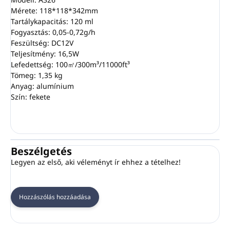
Mérete: 118*118*342mm
Tartálykapacitás: 120 ml
Fogyasztás: 0,05-0,72g/h
Feszültség: DC12V
Teljesítmény: 16,5W
Lefedettség: 100㎡/300m³/11000ft³
Tömeg: 1,35 kg
Anyag: alumínium
Szín: fekete
Beszélgetés
Legyen az első, aki véleményt ír ehhez a tételhez!
Hozzászólás hozzáadása