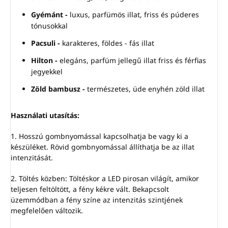
Gyémánt -
luxus, parfümös illat, friss és púderes
tónusokkal
Pacsuli
-
karakteres, földes - fás illat
Hilton -
elegáns, parfüm jellegű illat friss és férfias
jegyekkel
Zöld bambusz -
természetes, üde enyhén zöld illat
Használati utasítás:
1. Hosszú gombnyomással kapcsolhatja be vagy ki a
készüléket. Rövid gombnyomással állíthatja be az illat
intenzitását.
2. Töltés közben: Töltéskor a LED pirosan világít, amikor
teljesen feltöltött, a fény kékre vált. Bekapcsolt
üzemmódban a fény színe az intenzitás szintjének
megfelelően változik.