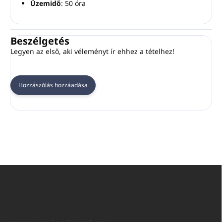
Üzemidő
: 50 óra
Beszélgetés
Legyen az első, aki véleményt ír ehhez a tételhez!
Hozzászólás hozzáadása
L
á
b
l
é