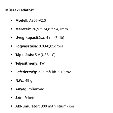
Műszaki adatok
:
Modell:
A807-V2.0
Méretek
: 26,9 * 34,8 * 94,7mm
Üveg kapacitása
: 4 ml (6 db)
Fogyasztása
: 0,03-0,05g/óra
Tápellátás:
5 V (USB - C)
Teljesítmény
: 1W
Lefedettség
: 2- 6 m³/ kb 2-10 m2
N.W.
: 49 g
Anyag
: műanyag
Szín:
Fekete
Akkumulátor
: 300 mAh lítium- ion