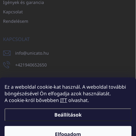
Igények és garancia
Kapcsolat
Rendelésem
KAPCSOLAT
info
@
unicato.hu
+421940652650
Ez a weboldal cookie-kat használ. A weboldal további
böngészésével Ön elfogadja azok használatát.
UNICATO.sk
UNICATOshop.cz
UNICATO.at
UNICATO.hu
A cookie-król bővebben
ITT
olvashat.
UNICATOshop.pl
UNICATOshop.de
Beállítások
Copyright 2026
UNICATO.hu
. Minden jog fenntartva.
Süti beállítások
szerkesztése
Elfogadom
További kedvezmények nagykereskedelmi partnereinknek (minimum