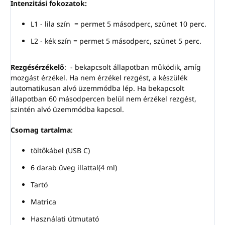
Intenzitási fokozatok:
L1 - lila szín = permet 5 másodperc, szünet 10 perc.
L2 - kék szín = permet 5 másodperc, szünet 5 perc.
Rezgésérzékelő
: - bekapcsolt állapotban működik, amíg
mozgást érzékel. Ha nem érzékel rezgést, a készülék
automatikusan alvó üzemmódba lép. Ha bekapcsolt
állapotban 60 másodpercen belül nem érzékel rezgést,
szintén alvó üzemmódba kapcsol.
Csomag tartalma
:
töltőkábel (USB C)
6 darab üveg illattal(4 ml)
Tartó
Matrica
Használati útmutató