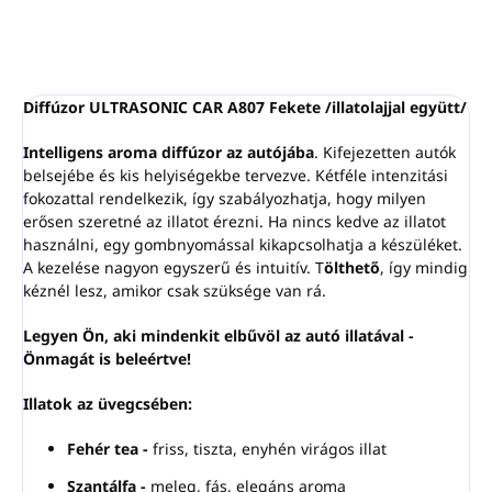
KÉRDÉS
NYOMON KÖVETÉS
Diffúzor ULTRASONIC CAR A807 Fekete /illatolajjal együtt/
Intelligens aroma diffúzor az autójába
. Kifejezetten autók
belsejébe és kis helyiségekbe tervezve. Kétféle intenzitási
fokozattal rendelkezik, így szabályozhatja, hogy milyen
erősen szeretné az illatot érezni. Ha nincs kedve az illatot
használni, egy gombnyomással kikapcsolhatja a készüléket.
A kezelése nagyon egyszerű és intuitív. T
ölthető
, így mindig
kéznél lesz, amikor csak szüksége van rá.
Legyen Ön, aki mindenkit elbűvöl az autó illatával -
Önmagát is beleértve!
Illatok az üvegcsében:
Fehér tea -
friss, tiszta, enyhén virágos illat
Szantálfa -
meleg, fás, elegáns aroma