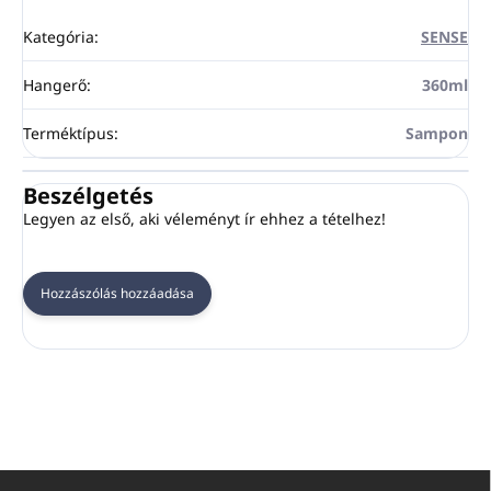
Kategória
:
SENSE
Hangerő
:
360ml
Terméktípus
:
Sampon
Beszélgetés
Legyen az első, aki véleményt ír ehhez a tételhez!
Hozzászólás hozzáadása
L