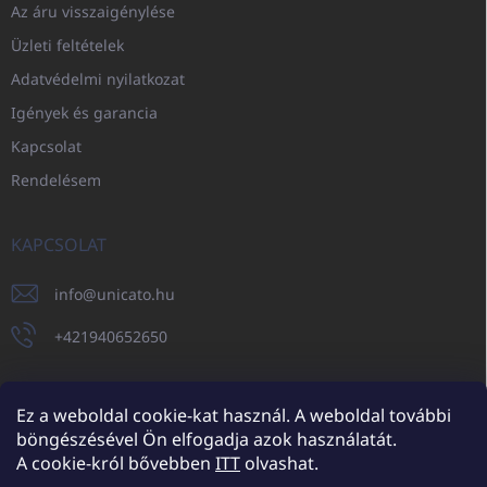
Az áru visszaigénylése
Üzleti feltételek
Adatvédelmi nyilatkozat
Igények és garancia
Kapcsolat
Rendelésem
KAPCSOLAT
info
@
unicato.hu
+421940652650
Ez a weboldal cookie-kat használ. A weboldal további
böngészésével Ön elfogadja azok használatát.
UNICATO.sk
UNICATOshop.cz
UNICATO.at
UNICATO.hu
A cookie-król bővebben
ITT
olvashat.
UNICATOshop.pl
UNICATOshop.de