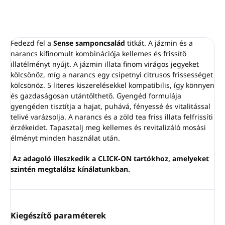
A csomag tartalma:
villáskulcs,
csavarok, ragasztószalag
Rögzítés: fúrás vagy falra
ragasztás
Fedezd fel a
Sense samponcsalád
titkát. A jázmin és a
narancs kifinomult kombinációja kellemes és frissítő
illatélményt nyújt. A jázmin illata finom virágos jegyeket
kölcsönöz, míg a narancs egy csipetnyi citrusos frissességet
kölcsönöz. 5 literes kiszerelésekkel kompatibilis, így könnyen
és gazdaságosan utántölthető. Gyengéd formulája
gyengéden tisztítja a hajat, puhává, fényessé és vitalitással
telivé varázsolja. A narancs és a zöld tea friss illata felfrissíti
érzékeidet. Tapasztalj meg kellemes és revitalizáló mosási
élményt minden használat után.
Az adagoló illeszkedik a CLICK-ON tartókhoz, amelyeket
szintén megtalálsz kínálatunkban.
Kiegészítő paraméterek