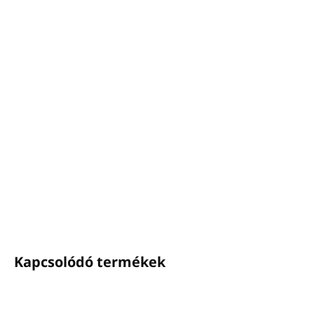
−
+
Hozzáadás a kosárhoz
Sampon SENSE
Térfogat: 360 ml
Az adagoló illeszkedik a
CLICK-ON
tartóba
Jázmin és narancs illat
Új formula CPNP tanúsítvánnyal
Az EU-ban készült
RÉSZLETES INFORMÁCIÓ
KÉRDÉS
NYOMON KÖVETÉS
Kapcsolódó termékek