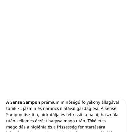
−
+
Hozzáadás a kosárhoz
Sampon SENSE
Térfogat: 5 L
A tartály SENSE adagolók újratöltésére szolgál
Jázmin és narancs illat
Új formula CPNP tanúsítvánnyal
Az EU-ban készült
RÉSZLETES INFORMÁCIÓ
KÉRDÉS
NYOMON KÖVETÉS
A Sense Sampon
prémium minőségű folyékony állagával
tűnik ki, jázmin és narancs illatával gazdagítva. A Sense
Sampon tisztítja, hidratálja és felfrissíti a hajat, használat
után kellemes érzést hagyva maga után. Tökéletes
megoldás a higiénia és a frissesség fenntartására