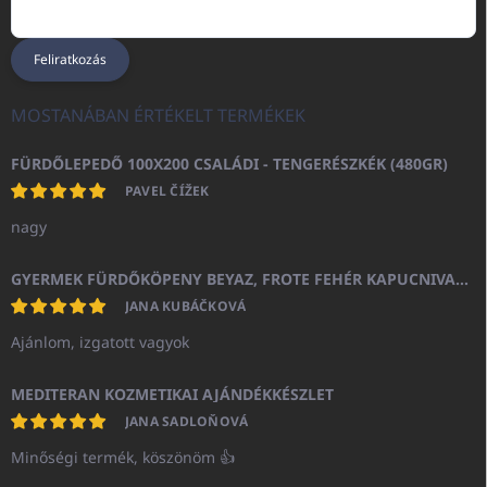
Feliratkozás
MOSTANÁBAN ÉRTÉKELT TERMÉKEK
FÜRDŐLEPEDŐ 100X200 CSALÁDI - TENGERÉSZKÉK (480GR)
PAVEL ČÍŽEK
nagy
GYERMEK FÜRDŐKÖPENY BEYAZ, FROTE FEHÉR KAPUCNIVAL (400GR)
JANA KUBÁČKOVÁ
Ajánlom, izgatott vagyok
MEDITERAN KOZMETIKAI AJÁNDÉKKÉSZLET
JANA SADLOŇOVÁ
Minőségi termék, köszönöm 👍