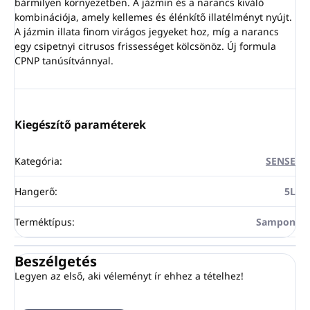
bármilyen környezetben. A jázmin és a narancs kiváló
kombinációja, amely kellemes és élénkítő illatélményt nyújt.
A jázmin illata finom virágos jegyeket hoz, míg a narancs
egy csipetnyi citrusos frissességet kölcsönöz. Új formula
CPNP tanúsítvánnyal.
Kiegészítő paraméterek
Kategória
:
SENSE
Hangerő
:
5L
Terméktípus
:
Sampon
Beszélgetés
Legyen az első, aki véleményt ír ehhez a tételhez!