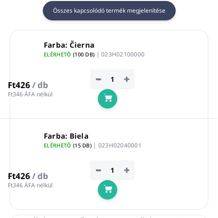
ihletett vonal
100%-ban
Összes kapcsolódó termék megjelenítése
100%-ban
OLASZORSZÁGBAN
OLASZORSZÁGBAN
KÉSZÜLT
KÉSZÜLT
Farba: Čierna
| 023H02100000
ELÉRHETŐ
(100 DB)
−
+
Ft426
/ db
Ft346 ÁFA nélkül
Kosárba
Farba: Biela
| 023H02040001
ELÉRHETŐ
(15 DB)
−
+
Ft426
/ db
Ft346 ÁFA nélkül
Kosárba