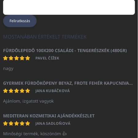
Feliratkozás
MOSTANÁBAN ÉRTÉKELT TERMÉKEK
FÜRDŐLEPEDŐ 100X200 CSALÁDI - TENGERÉSZKÉK (480GR)
PAVEL ČÍŽEK
nagy
GYERMEK FÜRDŐKÖPENY BEYAZ, FROTE FEHÉR KAPUCNIVAL (400GR)
JANA KUBÁČKOVÁ
Ajánlom, izgatott vagyok
MEDITERAN KOZMETIKAI AJÁNDÉKKÉSZLET
JANA SADLOŇOVÁ
Minőségi termék, köszönöm 👍