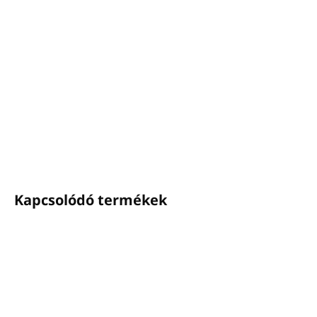
Adagoló pumpa
200ml és 300ml ALLEGRINI
kozmetikumokhoz
Minden típusú 200 ml-es és 300 ml-es adagolóhoz
használható
Szín:
fehér és fekete
RÉSZLETES INFORMÁCIÓ
KÉRDÉS
NYOMON KÖVETÉS
Kapcsolódó termékek