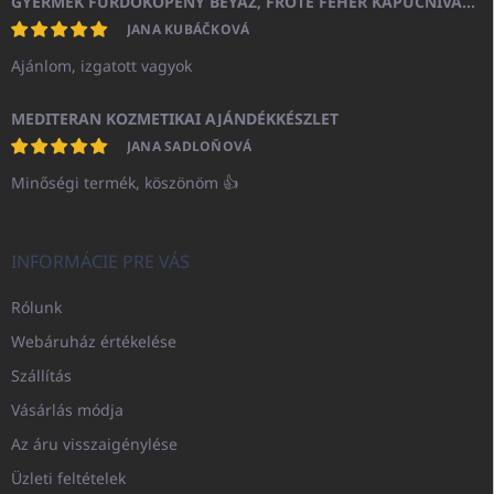
GYERMEK FÜRDŐKÖPENY BEYAZ, FROTE FEHÉR KAPUCNIVAL (400GR)
JANA KUBÁČKOVÁ
Ajánlom, izgatott vagyok
MEDITERAN KOZMETIKAI AJÁNDÉKKÉSZLET
JANA SADLOŇOVÁ
Minőségi termék, köszönöm 👍
INFORMÁCIE PRE VÁS
Rólunk
Webáruház értékelése
Szállítás
Vásárlás módja
Az áru visszaigénylése
Üzleti feltételek