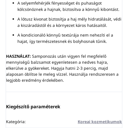
A selyemfehérjék fényességet és puhaságot
kölcsönöznek a hajnak, biztosítva a könnyű kibontást.
A lótusz kivonat biztosítja a haj mély hidratálását, védi
a kiszáradástól és a környezet káros hatásaitól.
A kondicionáló könnyű textúrája nem nehezíti el a
hajat, így természetesnek és bolyhosnak tűnik.
HASZNÁLAT:
Samponozás után vigyen fel megfelelő
mennyiségű balzsamot egyenletesen a nedves hajra,
elkerülve a gyökereket. Hagyja hatni 2-3 percig, majd
alaposan öblítse le meleg vízzel. Használja rendszeresen a
legjobb eredmény érdekében.
Kiegészítő paraméterek
Kategória
:
Koreai kozmetikumok