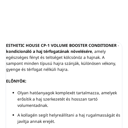
VOLUME BOOSTER
SAMPON -
Sampon a haj
mennyiségének
növelésére
Űrtartalom: 500 ml
Volumentet, erőt,
vitalitást és egészséges
ESTHETIC HOUSE CP-1 VOLUME BOOSTER CONDITIONER
-
fényt ad a hajnak
kondicionáló a haj térfogatának növelésére
, amely
egészséges fényt és teltséget kölcsönöz a hajnak. A
Alkalmas minden típusú
sampont minden típusú hajra szánják, különösen vékony,
hajra, különösen vékony,
gyenge és térfogat nélküli hajra.
gyenge és volumentelen
hajra
ELŐNYÖK:
Koreában készült
Olyan hatóanyagok komplexét tartalmazza, amelyek
erősítik a haj szerkezetét és hosszan tartó
volumentadnak.
A kollagén segít helyreállítani a haj rugalmasságát és
javítja annak erejét.