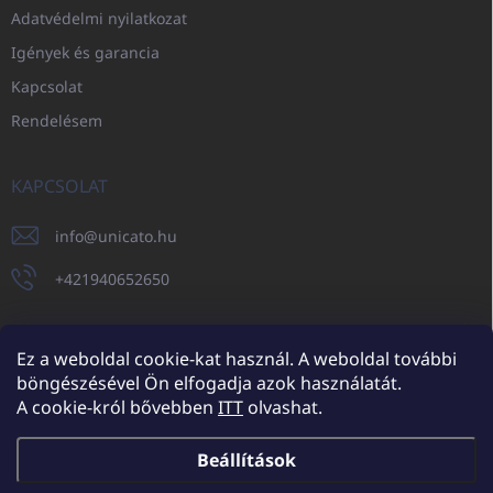
Adatvédelmi nyilatkozat
Igények és garancia
Kapcsolat
Rendelésem
KAPCSOLAT
info
@
unicato.hu
+421940652650
Ez a weboldal cookie-kat használ. A weboldal további
böngészésével Ön elfogadja azok használatát.
UNICATO.sk
UNICATOshop.cz
UNICATO.at
UNICATO.hu
A cookie-król bővebben
ITT
olvashat.
UNICATOshop.pl
UNICATOshop.de
Beállítások