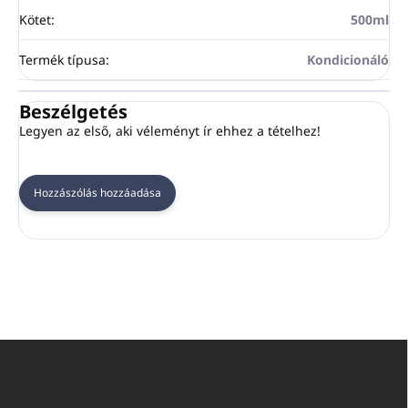
Kötet
:
500ml
Termék típusa
:
Kondicionáló
Beszélgetés
Legyen az első, aki véleményt ír ehhez a tételhez!
Hozzászólás hozzáadása
L
á
b