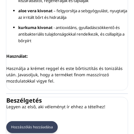
kiszáradástól, regenerálják és táplálják
aloe vera kivonat
– felgyorsítja a sebgyógyulást, nyugtatja
az irritált bőrt és hidratálja
kurkuma kivonat
- antioxidáns, gyulladáscsökkentő és
antibakteriális tulajdonságokkal rendelkezik, és csillapítja a
bőrpírt
Használat:
Használja a krémet reggel és este bőrtisztítás és tonizálás
után. Javasoljuk, hogy a terméket finom masszírozó
mozdulatokkal vigye fel.
Beszélgetés
Legyen az első, aki véleményt ír ehhez a tételhez!
Hozzászólás hozzáadása