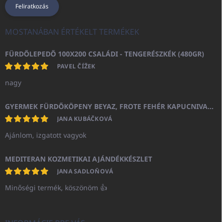
Feliratkozás
MOSTANÁBAN ÉRTÉKELT TERMÉKEK
FÜRDŐLEPEDŐ 100X200 CSALÁDI - TENGERÉSZKÉK (480GR)
PAVEL ČÍŽEK
nagy
GYERMEK FÜRDŐKÖPENY BEYAZ, FROTE FEHÉR KAPUCNIVAL (400GR)
JANA KUBÁČKOVÁ
Ajánlom, izgatott vagyok
MEDITERAN KOZMETIKAI AJÁNDÉKKÉSZLET
JANA SADLOŇOVÁ
Minőségi termék, köszönöm 👍