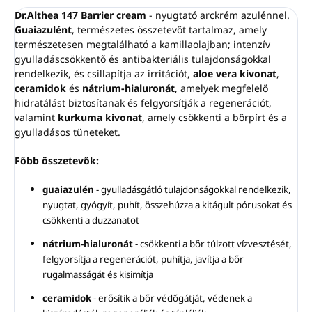
Dr.Althea 147 Barrier cream
- nyugtató arckrém azulénnel.
Guaiazulént
, természetes összetevőt tartalmaz, amely
természetesen megtalálható a kamillaolajban; intenzív
gyulladáscsökkentő és antibakteriális tulajdonságokkal
rendelkezik, és csillapítja az irritációt,
aloe vera kivonat
,
ceramidok
és
nátrium-hialuronát
, amelyek megfelelő
hidratálást biztosítanak és felgyorsítják a regenerációt,
valamint
kurkuma kivonat
, amely csökkenti a bőrpírt és a
gyulladásos tüneteket.
Főbb összetevők:
guaiazulén
- gyulladásgátló tulajdonságokkal rendelkezik,
nyugtat, gyógyít, puhít, összehúzza a kitágult pórusokat és
csökkenti a duzzanatot
nátrium-hialuronát
- csökkenti a bőr túlzott vízvesztését,
felgyorsítja a regenerációt, puhítja, javítja a bőr
rugalmasságát és kisimítja
ceramidok
- erősítik a bőr védőgátját, védenek a