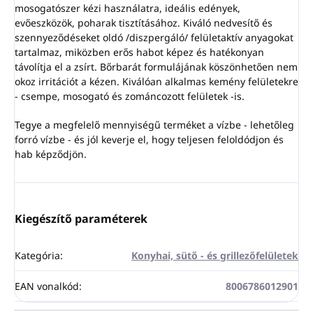
mosogatószer kézi használatra, ideális edények,
evőeszközök, poharak tisztításához. Kiváló nedvesítő és
szennyeződéseket oldó /diszpergáló/ felületaktív anyagokat
tartalmaz, miközben erős habot képez és hatékonyan
távolítja el a zsírt. Bőrbarát formulájának köszönhetően nem
okoz irritációt a kézen. Kiválóan alkalmas kemény felületekre
- csempe, mosogató és zománcozott felületek -is.
Tegye a megfelelő mennyiségű terméket a vízbe - lehetőleg
forró vízbe - és jól keverje el, hogy teljesen feloldódjon és
hab képződjön.
Kiegészítő paraméterek
Kategória
:
Konyhai, sütő - és grillezőfelületek
EAN vonalkód
:
8006786012901