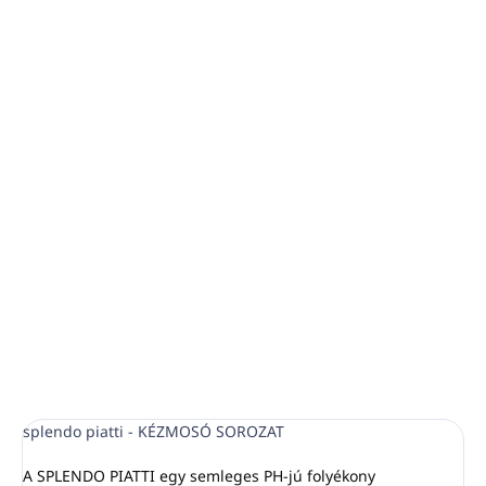
−
+
Hozzáadás a kosárhoz
professzionális koncentrátum kézi mosogatáshoz
könnyen eltávolítja a zsírt és a rászáradt
ételmaradékokat
bőrbarát formula az érzékeny bőr számára
citrus illat
kiszerelés: 5L
RÉSZLETES INFORMÁCIÓ
KÉRDÉS
NYOMON KÖVETÉS
splendo piatti - KÉZMOSÓ SOROZAT
A SPLENDO PIATTI egy semleges PH-jú folyékony