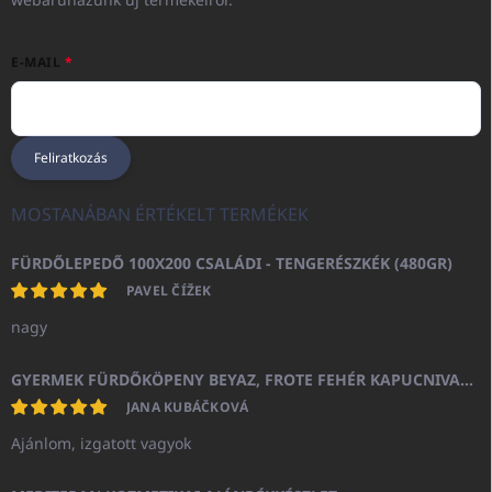
E-MAIL
Feliratkozás
MOSTANÁBAN ÉRTÉKELT TERMÉKEK
FÜRDŐLEPEDŐ 100X200 CSALÁDI - TENGERÉSZKÉK (480GR)
PAVEL ČÍŽEK
nagy
GYERMEK FÜRDŐKÖPENY BEYAZ, FROTE FEHÉR KAPUCNIVAL (400GR)
JANA KUBÁČKOVÁ
Ajánlom, izgatott vagyok