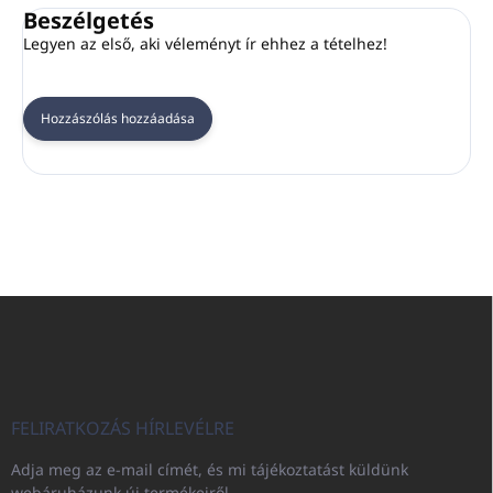
Beszélgetés
Legyen az első, aki véleményt ír ehhez a tételhez!
Hozzászólás hozzáadása
L
á
b
l
é
c
FELIRATKOZÁS HÍRLEVÉLRE
Adja meg az e-mail címét, és mi tájékoztatást küldünk
webáruházunk új termékeiről.