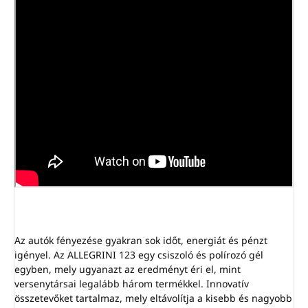
Az autók fényezése gyakran sok időt, energiát és pénzt
igényel. Az ALLEGRINI 123 egy csiszoló és polírozó gél
egyben, mely ugyanazt az eredményt éri el, mint
versenytársai legalább három termékkel. Innovatív
összetevőket tartalmaz, mely eltávolítja a kisebb és nagyobb