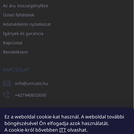
Az áru visszaigénylése
Üzleti feltételek
Adatvédelmi nyilatkozat
Igények és garancia
Kapcsolat
Rendelésem
KAPCSOLAT
info
@
unicato.hu
+421940652650
Ez a weboldal cookie-kat használ. A weboldal további
böngészésével Ön elfogadja azok használatát.
UNICATO.sk
UNICATOshop.cz
UNICATO.at
UNICATO.hu
A cookie-król bővebben
ITT
olvashat.
UNICATOshop.pl
UNICATOshop.de