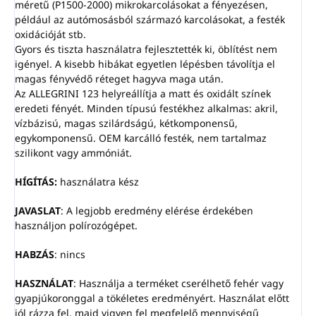
méretű (P1500-2000) mikrokarcolásokat a fényezésen,
például az autómosásból származó karcolásokat, a festék
oxidációját stb.
Gyors és tiszta használatra fejlesztették ki, öblítést nem
igényel. A kisebb hibákat egyetlen lépésben távolítja el
magas fényvédő réteget hagyva maga után.
Az ALLEGRINI 123 helyreállítja a matt és oxidált színek
eredeti fényét. Minden típusú festékhez alkalmas: akril,
vízbázisú, magas szilárdságú, kétkomponensű,
egykomponensű. OEM karcálló festék, nem tartalmaz
szilikont vagy ammóniát.
HÍGÍTÁS:
használatra kész
JAVASLAT
: A legjobb eredmény elérése érdekében
használjon polírozógépet.
HABZÁS
: nincs
HASZNÁLAT
: Használja a terméket cserélhető fehér vagy
gyapjúkoronggal a tökéletes eredményért. Használat előtt
jól rázza fel, majd vigyen fel megfelelő mennyiségű