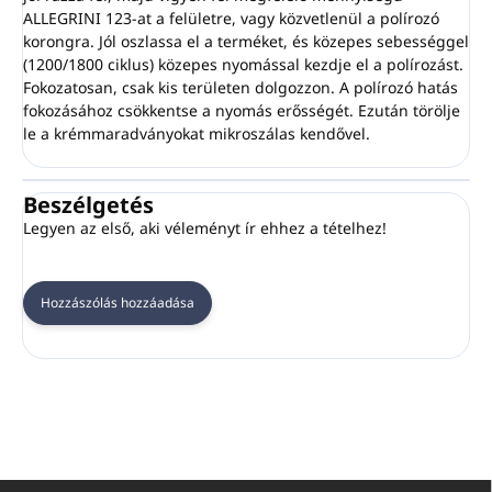
ALLEGRINI 123-at a felületre, vagy közvetlenül a polírozó
korongra. Jól oszlassa el a terméket, és közepes sebességgel
(1200/1800 ciklus) közepes nyomással kezdje el a polírozást.
Fokozatosan, csak kis területen dolgozzon. A polírozó hatás
fokozásához csökkentse a nyomás erősségét. Ezután törölje
le a krémmaradványokat mikroszálas kendővel.
Beszélgetés
Legyen az első, aki véleményt ír ehhez a tételhez!
Hozzászólás hozzáadása
L