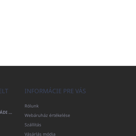
ELT
INFORMÁCIE PRE VÁS
Rólunk
FÜRDŐLEPEDŐ 100X200 CSALÁDI - TENGERÉSZKÉK (480GR)
Webáruház értékelése
Szállítás
Vásárlás módja