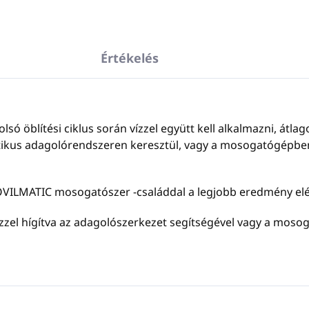
Értékelés
olsó öblítési ciklus során vízzel együtt kell alkalmazni, átl
ikus adagolórendszeren keresztül, vagy a mosogatógépben 
TOVILMATIC mosogatószer -családdal a legjobb eredmény el
 vízzel hígítva az adagolószerkezet segítségével vagy a mos