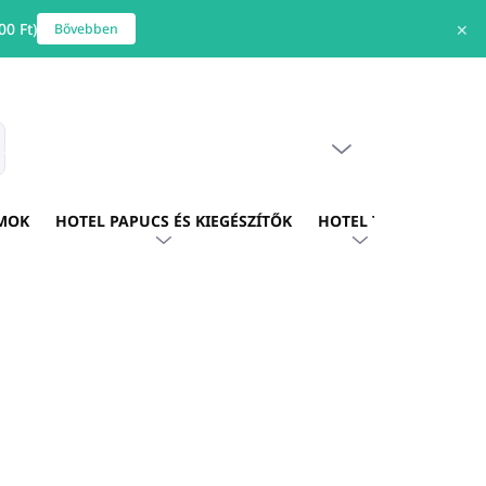
0 Ft)
✕
Bővebben
ÜRES KOSÁR
s
KOSÁR
MOK
HOTEL PAPUCS ÉS KIEGÉSZÍTŐK
HOTEL TEXTIL
HOTE