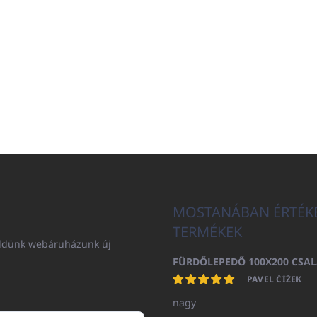
MOSTANÁBAN ÉRTÉK
TERMÉKEK
küldünk webáruházunk új
PAVEL ČÍŽEK
nagy