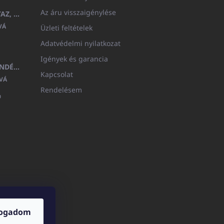
Az áru visszaigénylése
GYERMEK FÜRDŐKÖPENY BEYAZ, FROTE FEHÉR KAPUCNIVAL (400GR)
VÁ
Üzleti feltételek
Adatvédelmi nyilatkozat
Igények és garancia
MEDITERAN KOZMETIKAI AJÁNDÉKKÉSZLET
Kapcsolat
VÁ
Rendelésem

fogadom
ICATOshop.de