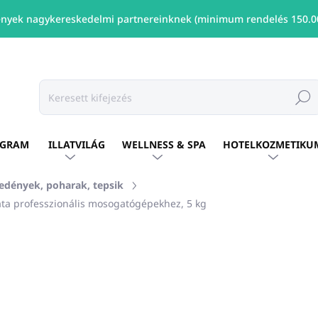
nyek nagykereskedelmi partnereinknek (minimum rendelés 150.00
Keresé
OGRAM
ILLATVILÁG
WELLNESS & SPA
HOTELKOZMETIKU
edények, poharak, tepsik
ata professzionális mosogatógépekhez, 5 kg
shez
MÁRKA:
ALLEGRINI ITALY
Ft18 863
/ db
Ft15 336 ÁFA nélkül
Egységár:
ELÉRHETŐ
(1 DB)