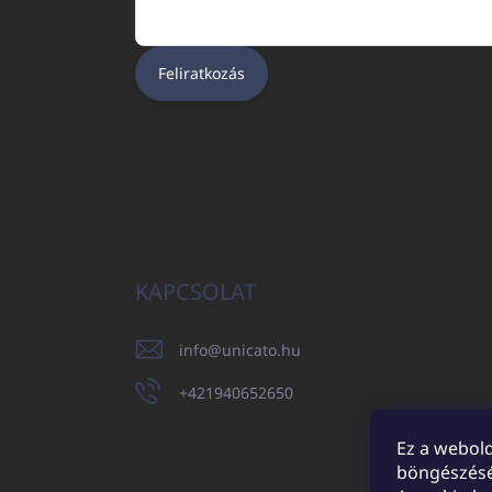
Feliratkozás
KAPCSOLAT
info
@
unicato.hu
+421940652650
Ez a webold
böngészésé
UNICATO.sk