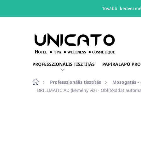
További kedvezmé
Ugrás
a
fő
tartalomhoz
PROFESSZIONÁLIS TISZTÍTÁS
PAPÍRALAPÚ PR
Kezdőlap
Professzionális tisztítás
Mosogatás - 
BRILLMATIC AD (kemény víz) - Öblítőoldat autom
Nincs értékelés
Ugrás az értékelé