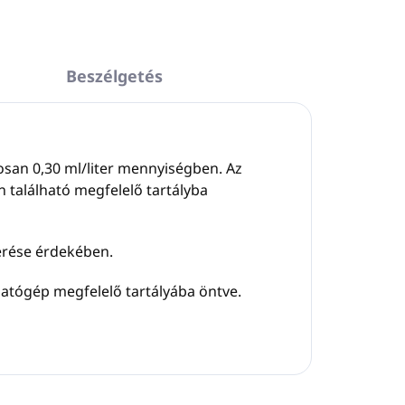
Beszélgetés
agosan 0,30 ml/liter mennyiségben. Az
található megfelelő tartályba
érése érdekében.
ogatógép megfelelő tartályába öntve.