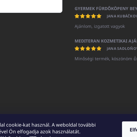
JANA KUBÁČKO
Ajánlom, izgatott vagyok
JANA SADLOŇO
Minőségi termék, köszönöm 
al cookie-kat használ. A weboldal további
El
vel Ön elfogadja azok használatát.
UNICATOshop.cz
UNICATO.at
UNICATO.hu
UNICATOshop.pl
UN