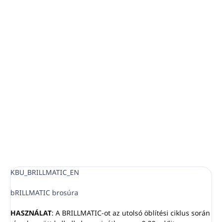
Elősegíti az edények, poharak foltmentes száradását
Tiszta, fényes, foltmentes edényeket biztosít
Növényi eredetű felületaktív anyagokon alapul
RÉSZLETES INFORMÁCIÓ
KÉRDÉS
NYOMON KÖVETÉS
KBU_BRILLMATIC_EN
bRILLMATIC brosúra
HASZNÁLAT
: A BRILLMATIC-ot az utolsó öblítési ciklus során