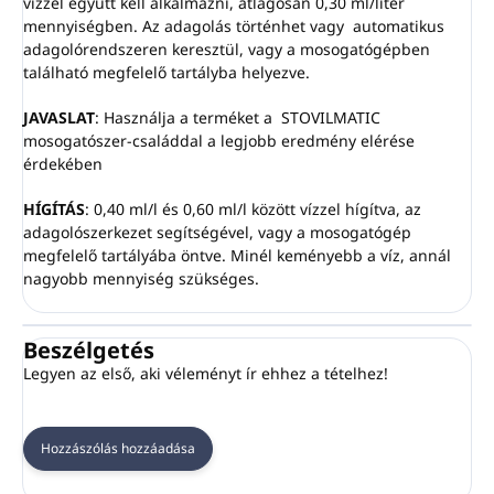
vízzel együtt kell alkalmazni, átlagosan 0,30 ml/liter
mennyiségben. Az adagolás történhet vagy automatikus
adagolórendszeren keresztül, vagy a mosogatógépben
található megfelelő tartályba helyezve.
JAVASLAT
: Használja a terméket a STOVILMATIC
mosogatószer-családdal a legjobb eredmény elérése
érdekében
HÍGÍTÁS
: 0,40 ml/l és 0,60 ml/l között vízzel hígítva, az
adagolószerkezet segítségével, vagy a mosogatógép
megfelelő tartályába öntve. Minél keményebb a víz, annál
nagyobb mennyiség szükséges.
Beszélgetés
Legyen az első, aki véleményt ír ehhez a tételhez!
Hozzászólás hozzáadása