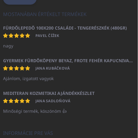
MOSTANÁBAN ÉRTÉKELT TERMÉKEK
FÜRDŐLEPEDŐ 100X200 CSALÁDI - TENGERÉSZKÉK (480GR)
PAVEL ČÍŽEK
nagy
GYERMEK FÜRDŐKÖPENY BEYAZ, FROTE FEHÉR KAPUCNIVAL (400GR)
JANA KUBÁČKOVÁ
Ajánlom, izgatott vagyok
MEDITERAN KOZMETIKAI AJÁNDÉKKÉSZLET
JANA SADLOŇOVÁ
Minőségi termék, köszönöm 👍
INFORMÁCIE PRE VÁS