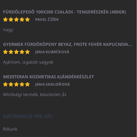
FÜRDŐLEPEDŐ 100X200 CSALÁDI - TENGERÉSZKÉK (480GR)
PAVEL ČÍŽEK
nagy
GYERMEK FÜRDŐKÖPENY BEYAZ, FROTE FEHÉR KAPUCNIVAL (400GR)
JANA KUBÁČKOVÁ
Ajánlom, izgatott vagyok
MEDITERAN KOZMETIKAI AJÁNDÉKKÉSZLET
JANA SADLOŇOVÁ
Minőségi termék, köszönöm 👍
INFORMÁCIE PRE VÁS
Rólunk