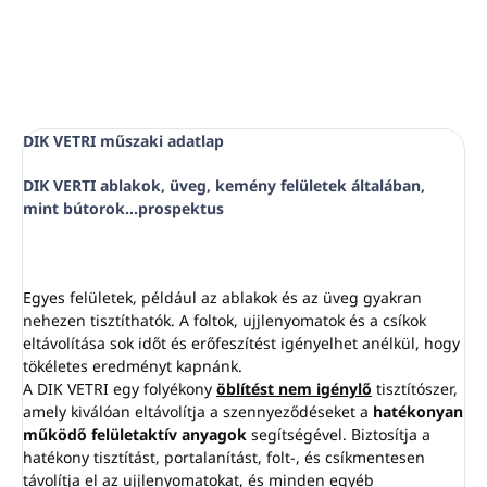
szabályozott hígítását is
lehetővé teszi
Áramlási sebesség 4 liter
percenként
, ami ideális az
adagolók optimális
működéséhez
DIK VETRI műszaki adatlap
A fúvókák
0,5 - 50%
közötti
beállítást tesznek lehetővé
DIK VERTI ablakok, üveg, kemény felületek általában,
mint bútorok...prospektus
Egyes felületek, például az ablakok és az üveg gyakran
nehezen tisztíthatók. A foltok, ujjlenyomatok és a csíkok
eltávolítása sok időt és erőfeszítést igényelhet anélkül, hogy
tökéletes eredményt kapnánk.
A DIK VETRI egy folyékony
öblítést nem igénylő
tisztítószer,
amely kiválóan eltávolítja a szennyeződéseket a
hatékonyan
működő felületaktív anyagok
segítségével. Biztosítja a
hatékony tisztítást, portalanítást, folt-, és csíkmentesen
távolítja el az ujjlenyomatokat, és minden egyéb