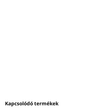
−
+
Hozzáadás a kosárhoz
Professzionális tisztítószer
ablakokhoz, üveghez
és kemény fényes felületekhez
Csíkmentesen
tisztít
Ideális
ablakok, kirakatok, üvegezett
munkaasztalok
kézi tisztításához
RÉSZLETES INFORMÁCIÓ
KÉRDÉS
NYOMON KÖVETÉS
Kapcsolódó termékek