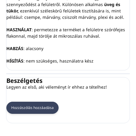
szennyeződést a felületről. Különösen alkalmas
üveg és
tükör,
ezenkívül széleskörű felületek tisztítására is, mint
például: csempe, márvány, csiszolt márvány, plexi és acél.
HASZNÁLAT
: permetezze a terméket a felületre szórófejes
flakonnal, majd törölje át mikroszálas ruhával.
HABZÁS
: alacsony
HÍGÍTÁS
: nem szükséges, használatra kész
Beszélgetés
Legyen az első, aki véleményt ír ehhez a tételhez!
Hozzászólás hozzáadása