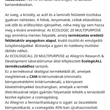
kartondobozban.
Az üveg, a kristály, az acél és a laminált felületek tisztítása
gyakran nehézkes. A foltok, lenyomatok, csíkok eltávolítása
sok időt és erőfeszítést igényelhet, néha még így sem hozza
meg a kívánt eredményt. Az ECOLOGIC 20 MULTIPURPOSE
egy ammónia mentes folyadék, amely
természetes eredetű
felületaktív anyagokon alapul
, kiváló tisztító és emulgeáló
tulajdonságokkal. Biztosítja a gyors és hatékony tisztítást
öblítés nélkül.
Az ECOLOGICALL 20 MULTIPURPOSE az Allegrini Research &
Development laboratóriumai által kifejlesztett
EcologicALL
termékcsaládhoz
tartozik.
Ez a termékvonal ökológiai termékekből áll, amelyek
megfelelnek a
CAM
-kritériumoknak (minimális
környezetvédelmi kritériumoknak), a környezeti
követelményekkel összhangban, amelyek a termék
életciklusának teljes gyártási folyamatát lefedik a tervezéstől
kezdve egészen a csomagolásig.
Az Allegrini a fenntarthatóságra is ügyel: az összetétele
környezetbarát, a csomagolás 45%-ban újrahasznosított