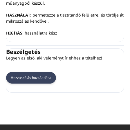
műanyagból készül.
HASZNÁLAT
: permetezze a tisztítandó felületre, és törölje át
mikroszálas kendővel.
HÍGÍTÁS
: használatra kész
Beszélgetés
Legyen az első, aki véleményt ír ehhez a tételhez!
Hozzászólás hozzáadása
L