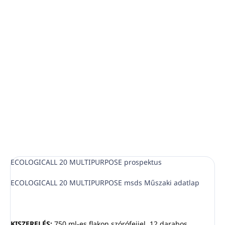
villámgyors tisztaság
üvegen és kristályon
csíkmentesen tisztít
öblítést nem igényel
RÉSZLETES INFORMÁCIÓ
KÉRDÉS
NYOMON KÖVETÉS
ECOLOGICALL 20 MULTIPURPOSE prospektus
ECOLOGICALL 20 MULTIPURPOSE msds Műszaki adatlap
KISZERELÉS:
750 ml-es flakon szórófejjel, 12 darabos