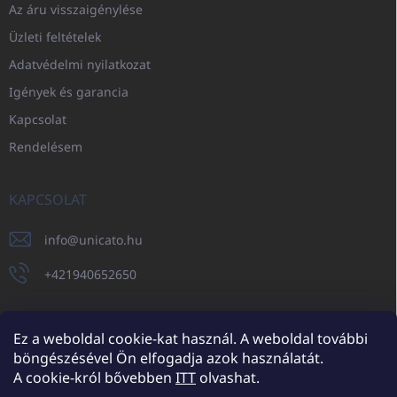
Az áru visszaigénylése
Üzleti feltételek
Adatvédelmi nyilatkozat
Igények és garancia
Kapcsolat
Rendelésem
KAPCSOLAT
info
@
unicato.hu
+421940652650
Ez a weboldal cookie-kat használ. A weboldal további
böngészésével Ön elfogadja azok használatát.
UNICATO.sk
UNICATOshop.cz
UNICATO.at
UNICATO.hu
A cookie-król bővebben
ITT
olvashat.
UNICATOshop.pl
UNICATOshop.de