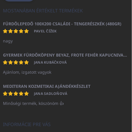
MOSTANÁBAN ÉRTÉKELT TERMÉKEK
FÜRDŐLEPEDŐ 100X200 CSALÁDI - TENGERÉSZKÉK (480GR)
PAVEL ČÍŽEK
nagy
GYERMEK FÜRDŐKÖPENY BEYAZ, FROTE FEHÉR KAPUCNIVAL (400GR)
JANA KUBÁČKOVÁ
Ajánlom, izgatott vagyok
MEDITERAN KOZMETIKAI AJÁNDÉKKÉSZLET
JANA SADLOŇOVÁ
Minőségi termék, köszönöm 👍
INFORMÁCIE PRE VÁS