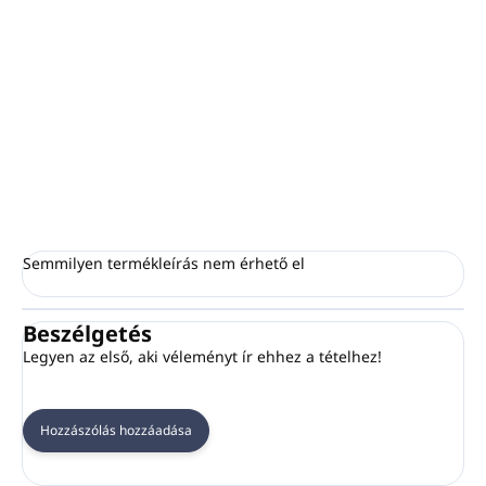
Univerzális habosító fej
750 ml-es
műanyag
flakonokhoz
A tisztítószerből habot képez
Alkalmas savas készítményekhez, mivel nem képez
aeroszolt
KÉRDÉS
NYOMON KÖVETÉS
Semmilyen termékleírás nem érhető el
Beszélgetés
Legyen az első, aki véleményt ír ehhez a tételhez!
Hozzászólás hozzáadása