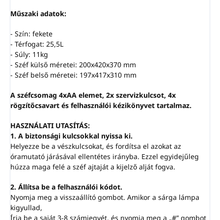
Műszaki adatok:
- Szín: fekete
- Térfogat: 25,5L
- Súly: 11kg
- Széf külső méretei: 200x420x370 mm
- Széf belső méretei: 197x417x310 mm
A széfcsomag 4xAA elemet, 2x szervizkulcsot, 4x
rögzítőcsavart és felhasználói kézikönyvet tartalmaz.
HASZNÁLATI UTASÍTÁS:
1. A biztonsági kulcsokkal nyissa ki.
Helyezze be a vészkulcsokat, és fordítsa el azokat az
óramutató járásával ellentétes irányba. Ezzel egyidejűleg
húzza maga felé a széf ajtaját a kijelző alját fogva.
2. Állítsa be a felhasználói kódot.
Nyomja meg a visszaállító gombot. Amikor a sárga lámpa
kigyullad,
Írja be a saját 3-8 számjegyét, és nyomja meg a „#” gombot