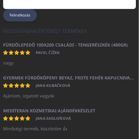
Feliratkozás
MOSTANÁBAN ÉRTÉKELT TERMÉKEK
FÜRDŐLEPEDŐ 100X200 CSALÁDI - TENGERÉSZKÉK (480GR)
PAVEL ČÍŽEK
nagy
GYERMEK FÜRDŐKÖPENY BEYAZ, FROTE FEHÉR KAPUCNIVAL (400GR)
JANA KUBÁČKOVÁ
Ajánlom, izgatott vagyok
MEDITERAN KOZMETIKAI AJÁNDÉKKÉSZLET
JANA SADLOŇOVÁ
Minőségi termék, köszönöm 👍