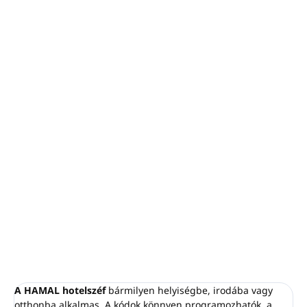
−
+
Hozzáadás a kosárhoz
HAMAL szállodai széf, 402-es modell
Nyitás digitális kóddal vagy biztonsági kulccsal
Jól látható digitális képernyő, háttérvilágítással és
numerikus billentyűzettel
Űrtartalom: 25,5 l
(15"-os laptophoz alkalmas)
Külső méretek:
200x420x370 mm
Szín: fekete
RÉSZLETES INFORMÁCIÓ
KÉRDÉS
NYOMON KÖVETÉS
A HAMAL hotelszéf
bármilyen helyiségbe, irodába vagy
otthonba alkalmas. A kódok könnyen programozhatók, a