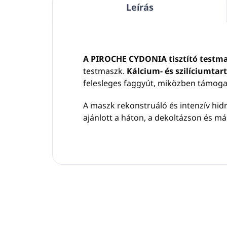
Leírás
A PIROCHE CYDONIA tisztító testm
testmaszk.
Kálcium- és szilíciumt
felesleges faggyút, miközben támoga
A maszk rekonstruáló és intenzív hid
ajánlott a háton, a dekoltázson és m