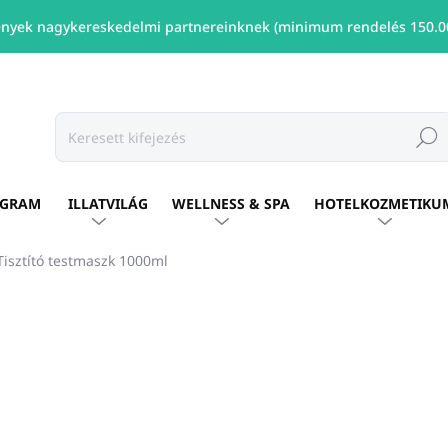
nyek nagykereskedelmi partnereinknek (minimum rendelés 150.00
Keresé
OGRAM
ILLATVILÁG
WELLNESS & SPA
HOTELKOZMETIKU
sztító testmaszk 1000ml
shez
Ft16 968
/ db
Ft13 795 ÁFA nélkül
Egységár:
ELÉRHETŐ
(5 DB)