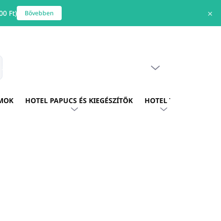
0 Ft)
✕
Bővebben
ÜRES KOSÁR
s
KOSÁR
MOK
HOTEL PAPUCS ÉS KIEGÉSZÍTŐK
HOTEL TEXTIL
HOTE