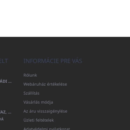
ELT
INFORMÁCIE PRE VÁS
Rólunk
FÜRDŐLEPEDŐ 100X200 CSALÁDI - TENGERÉSZKÉK (480GR)
Webáruház értékelése
Szállítás
Vásárlás módja
Az áru visszaigénylése
GYERMEK FÜRDŐKÖPENY BEYAZ, FROTE FEHÉR KAPUCNIVAL (400GR)
VÁ
Üzleti feltételek
Adatvédelmi nyilatkozat