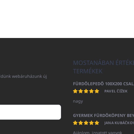
MOSTANÁBAN ÉRTÉK
TERMÉKEK
küldünk webáruházunk új
PAVEL ČÍŽEK
nagy
JANA KUBÁČKO
Ajánlom, izgatott vagyok