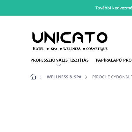
További kedvezmé
Ugrás
a
fő
tartalomhoz
PROFESSZIONÁLIS TISZTÍTÁS
PAPÍRALAPÚ PR
Kezdőlap
WELLNESS & SPA
PIROCHE CYDONIA Ti
Nincs értékelés
Ugrás az értékelé