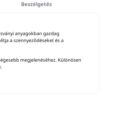
Beszélgetés
, ásványi anyagokban gazdag
olítja a szennyeződéseket és a
szségesebb megjelenéséhez. Különösen
e.