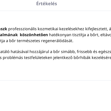
Értékelés
aszk
professzionális kozmetikai kezelésekhez kifejlesztett
artalmának köszönhetően
hatékonyan tisztítja a bőrt, eltáv
tja a bőr természetes regenerálódását.
ratáló hatásával hozzájárul a bőr simább, frissebb és egé
ás problémás testfelületeken jelentkező bőrhibák kezelésér