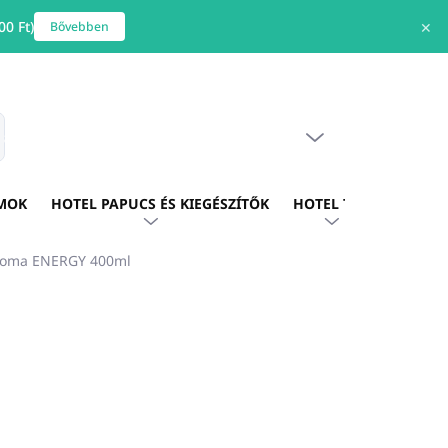
0 Ft)
✕
Bővebben
ÜRES KOSÁR
s
KOSÁR
MOK
HOTEL PAPUCS ÉS KIEGÉSZÍTŐK
HOTEL TEXTIL
HOTE
aroma ENERGY 400ml