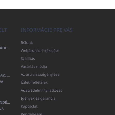
ELT
INFORMÁCIE PRE VÁS
Rólunk
FÜRDŐLEPEDŐ 100X200 CSALÁDI - TENGERÉSZKÉK (480GR)
Webáruház értékelése
Szállítás
Vásárlás módja
Az áru visszaigénylése
GYERMEK FÜRDŐKÖPENY BEYAZ, FROTE FEHÉR KAPUCNIVAL (400GR)
VÁ
Üzleti feltételek
Adatvédelmi nyilatkozat
Igények és garancia
MEDITERAN KOZMETIKAI AJÁNDÉKKÉSZLET
Kapcsolat
VÁ
Rendelésem