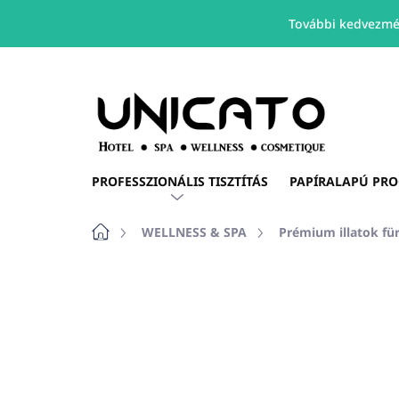
További kedvezmé
Ugrás
a
fő
tartalomhoz
PROFESSZIONÁLIS TISZTÍTÁS
PAPÍRALAPÚ PR
Kezdőlap
WELLNESS & SPA
Prémium illatok fü
Nincs értékelés
Ugrás az értékelé