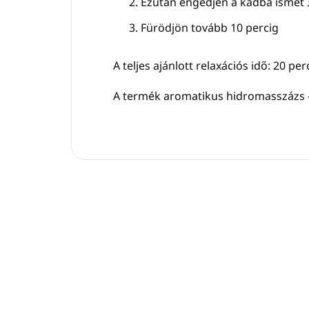
Ezután engedjen a kádba ismét 3
Fürödjön tovább 10 percig
A teljes ajánlott relaxációs idő: 20 per
A termék aromatikus hidromasszázs -