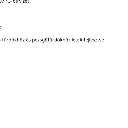
7 °C- os vizet
c
 fürdőkhöz és pezsgőfürdőkhöz lett kifejlesztve