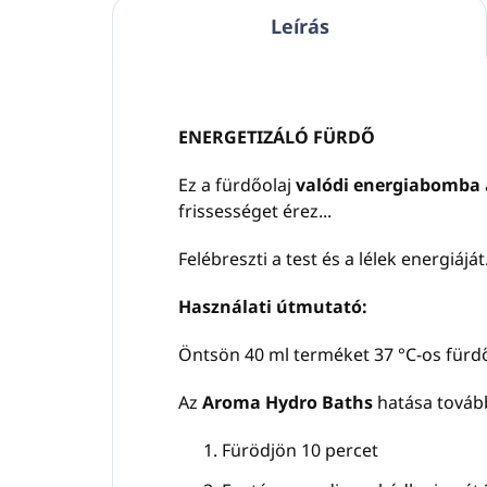
Leírás
ENERGETIZÁLÓ FÜRDŐ
Ez a fürdőolaj
valódi energiabomba
frissességet érez...
Felébreszti a test és a lélek energiájá
Használati útmutató
:
Öntsön 40 ml terméket 37 °C-os fürdőv
Az
Aroma Hydro Baths
hatása továb
Fürödjön 10 percet