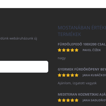
MOSTANÁBAN ÉRTÉK
TERMÉKEK
küldünk webáruházunk új
PAVEL ČÍŽEK
nagy
JANA KUBÁČKO
Ajánlom, izgatott vagyok
JANA SADLOŇO