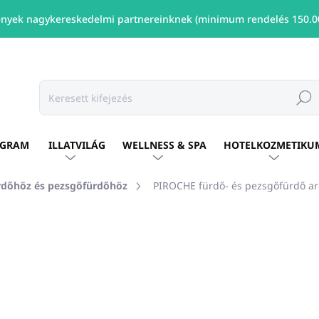
nyek nagykereskedelmi partnereinknek (minimum rendelés 150.00
Keresé
OGRAM
ILLATVILÁG
WELLNESS & SPA
HOTELKOZMETIKU
rdőhöz és pezsgőfürdőhöz
PIROCHE fürdő- és pezsgőfürdő 
shez
MÁRKA:
AROMA HYDRO BATH
Ft12 131
/ db
Ft9 863 ÁFA nélkül
Egységár:
ELÉRHETŐ
(9 DB)