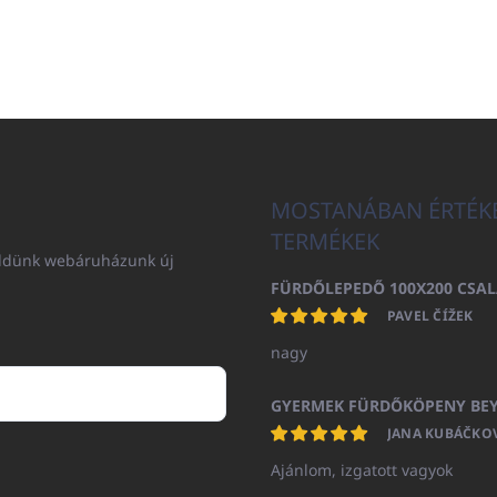
MOSTANÁBAN ÉRTÉK
TERMÉKEK
küldünk webáruházunk új
PAVEL ČÍŽEK
nagy
JANA KUBÁČKO
Ajánlom, izgatott vagyok