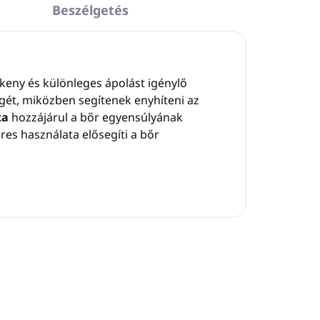
Beszélgetés
keny és különleges ápolást igénylő
gét, miközben segítenek enyhíteni az
ta
hozzájárul a bőr egyensúlyának
res használata elősegíti a bőr