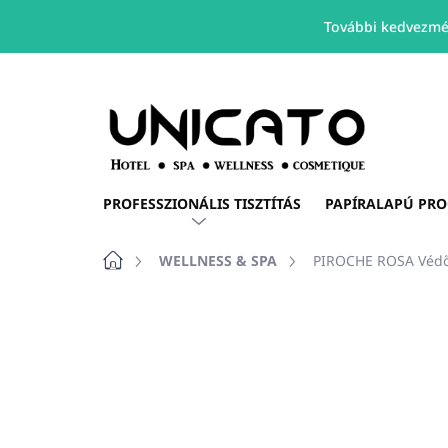
További kedvezmé
Ugrás
a
fő
tartalomhoz
PROFESSZIONÁLIS TISZTÍTÁS
PAPÍRALAPÚ PR
Kezdőlap
WELLNESS & SPA
PIROCHE ROSA Védő 
Nincs értékelés
Ugrás az értékelé