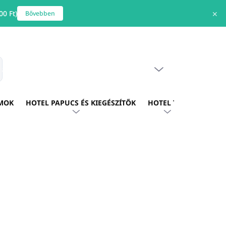
0 Ft)
✕
Bővebben
ÜRES KOSÁR
s
KOSÁR
MOK
HOTEL PAPUCS ÉS KIEGÉSZÍTŐK
HOTEL TEXTIL
HOTE