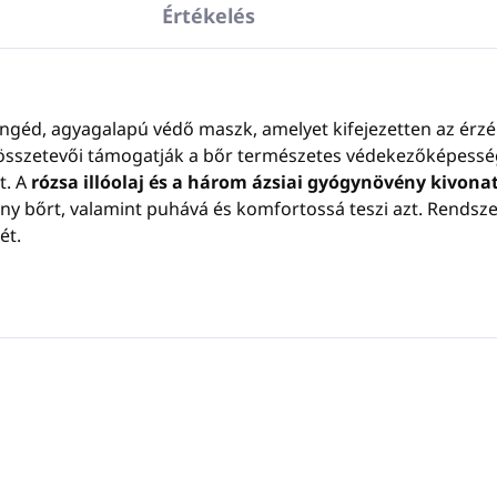
Értékelés
ngéd, agyagalapú védő maszk, amelyet kifejezetten az érzé
s összetevői támogatják a bőr természetes védekezőképessé
t. A
rózsa illóolaj és a három ázsiai gyógynövény kivona
eny bőrt, valamint puhává és komfortossá teszi azt. Rendsze
ét.