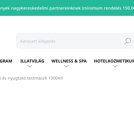
nyek nagykereskedelmi partnereinknek (minimum rendelés 150.00
Keresé
OGRAM
ILLATVILÁG
WELLNESS & SPA
HOTELKOZMETIKU
és nyugtató testmaszk 1000ml
shez
Ft16 968
/ db
Ft13 795 ÁFA nélkül
Egységár:
ELÉRHETŐ
(3 DB)