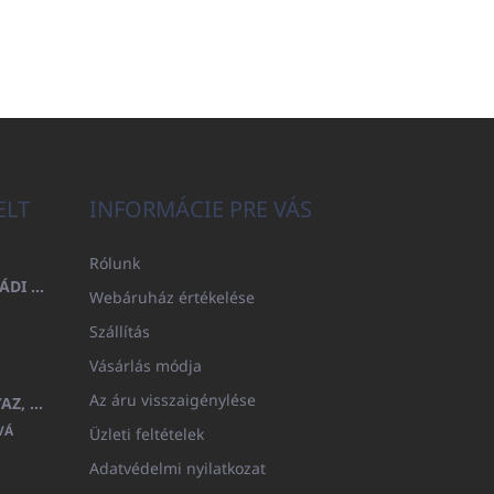
ELT
INFORMÁCIE PRE VÁS
Rólunk
FÜRDŐLEPEDŐ 100X200 CSALÁDI - TENGERÉSZKÉK (480GR)
Webáruház értékelése
Szállítás
Vásárlás módja
Az áru visszaigénylése
GYERMEK FÜRDŐKÖPENY BEYAZ, FROTE FEHÉR KAPUCNIVAL (400GR)
VÁ
Üzleti feltételek
Adatvédelmi nyilatkozat