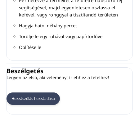
Permetezze a terméket a felületre habszóró fej
segítségével, majd egyenletesen oszlassa el
kefével, vagy ronggyal a tisztítandó területen
Hagyja hatni néhány percet
Törölje le egy ruhával vagy papírtörlővel
Öblítése le
Beszélgetés
Legyen az első, aki véleményt ír ehhez a tételhez!
Hozzászólás hozzáadása