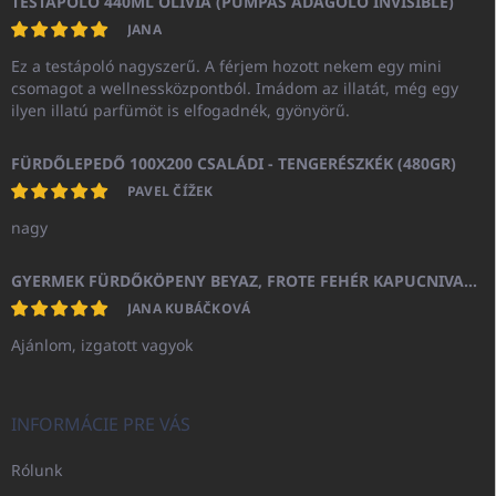
TESTÁPOLÓ 440ML OLIVIA (PUMPÁS ADAGOLÓ INVISIBLE)
JANA
Ez a testápoló nagyszerű. A férjem hozott nekem egy mini
csomagot a wellnessközpontból. Imádom az illatát, még egy
ilyen illatú parfümöt is elfogadnék, gyönyörű.
FÜRDŐLEPEDŐ 100X200 CSALÁDI - TENGERÉSZKÉK (480GR)
PAVEL ČÍŽEK
nagy
GYERMEK FÜRDŐKÖPENY BEYAZ, FROTE FEHÉR KAPUCNIVAL (400GR)
JANA KUBÁČKOVÁ
Ajánlom, izgatott vagyok
INFORMÁCIE PRE VÁS
Rólunk