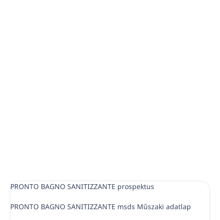
−
+
Hozzáadás a kosárhoz
fertőtlenítőszer fürdőszobákba, WC-kbe és konyhákba
vízkőoldó
+
fertőtlenítő
(2 az 1-ben)
kellemes illatot hagy maga után
RÉSZLETES INFORMÁCIÓ
KÉRDÉS
NYOMON KÖVETÉS
PRONTO BAGNO SANITIZZANTE prospektus
PRONTO BAGNO SANITIZZANTE msds Műszaki adatlap