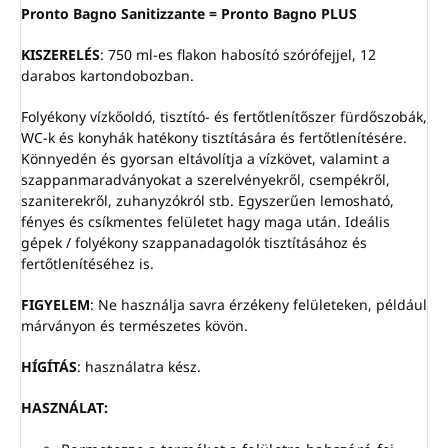
Pronto Bagno Sanitizzante = Pronto Bagno PLUS
KISZERELÉS
: 750 ml-es flakon habosító szórófejjel, 12
darabos kartondobozban.
Folyékony vízkőoldó, tisztító- és fertőtlenítőszer fürdőszobák,
WC-k és konyhák hatékony tisztítására és fertőtlenítésére.
Könnyedén és gyorsan eltávolítja a vízkövet, valamint a
szappanmaradványokat a szerelvényekről, csempékről,
szaniterekről, zuhanyzókról stb. Egyszerűen lemosható,
fényes és csíkmentes felületet hagy maga után. Ideális
gépek / folyékony szappanadagolók tisztításához és
fertőtlenítéséhez is.
FIGYELEM
: Ne használja savra érzékeny felületeken, például
márványon és természetes kövön.
HÍGÍTÁS
: használatra kész.
HASZNÁLAT: