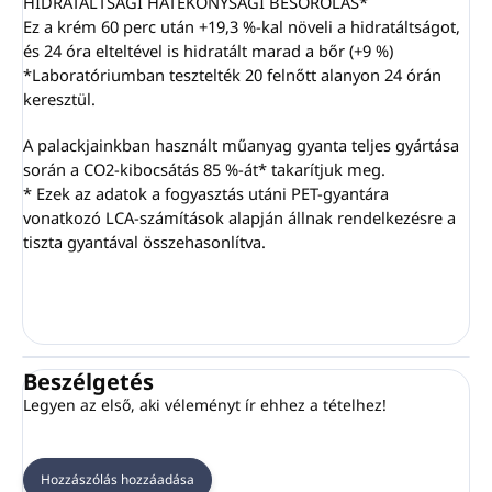
HIDRATÁLTSÁGI HATÉKONYSÁGI BESOROLÁS*
Ez a krém 60 perc után +19,3 %-kal növeli a hidratáltságot,
és 24 óra elteltével is hidratált marad a bőr (+9 %)
*Laboratóriumban tesztelték 20 felnőtt alanyon 24 órán
keresztül.
A palackjainkban használt műanyag gyanta teljes gyártása
során a CO2-kibocsátás 85 %-át* takarítjuk meg.
* Ezek az adatok a fogyasztás utáni PET-gyantára
vonatkozó LCA-számítások alapján állnak rendelkezésre a
tiszta gyantával összehasonlítva.
Beszélgetés
Legyen az első, aki véleményt ír ehhez a tételhez!
Hozzászólás hozzáadása