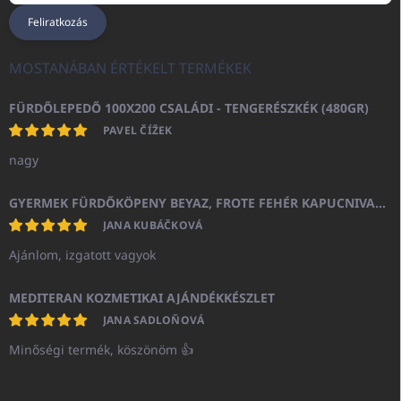
Feliratkozás
MOSTANÁBAN ÉRTÉKELT TERMÉKEK
FÜRDŐLEPEDŐ 100X200 CSALÁDI - TENGERÉSZKÉK (480GR)
PAVEL ČÍŽEK
nagy
GYERMEK FÜRDŐKÖPENY BEYAZ, FROTE FEHÉR KAPUCNIVAL (400GR)
JANA KUBÁČKOVÁ
Ajánlom, izgatott vagyok
MEDITERAN KOZMETIKAI AJÁNDÉKKÉSZLET
JANA SADLOŇOVÁ
Minőségi termék, köszönöm 👍