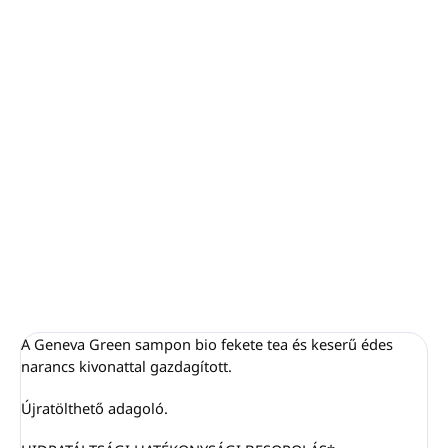
−
+
Hozzáadás a kosárhoz
Minden csomagolás 100 %-ban újrahasznosítható,
nem kerül hulladék a szemétlerakóba.
Olaszországban készült és csomagolt.
Méretek: 6 x 6 x 20 cm.
SHAMPOO által GENEVA GREEN
RÉSZLETES INFORMÁCIÓ
KÉRDÉS
NYOMON KÖVETÉS
A Geneva Green sampon bio fekete tea és keserű édes
narancs kivonattal gazdagított.
Újratölthető adagoló.