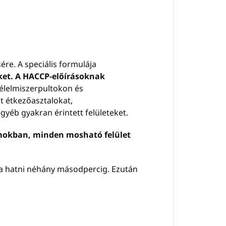
ére. A speciális formulája
ket.
A HACCP-előírásoknak
 élelmiszerpultokon és
nt étkezőasztalokat,
gyéb gyakran érintett felületeket.
iumokban, minden mosható felület
ja hatni néhány másodpercig. Ezután