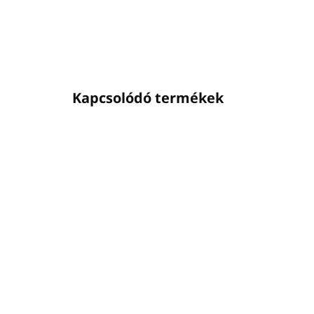
Kapcsolódó termékek
ÚJ
016SAND0005
ELÉRHETŐ
(4 DB)
SANDIK 5 L
felületfertőtlenítő