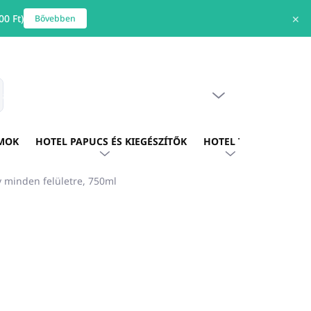
0 Ft)
✕
Bővebben
ÜRES KOSÁR
s
KOSÁR
MOK
HOTEL PAPUCS ÉS KIEGÉSZÍTŐK
HOTEL TEXTIL
HOTE
y minden felületre, 750ml