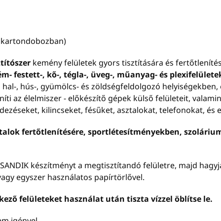
 kartondobozban)
ztítószer
kemény felületek gyors tisztítására és fertőtlenítés
m- festett-, kő-, tégla-, üveg-, műanyag- és plexifelülete
 hal-, hús-, gyümölcs- és zöldségfeldolgozó helyiségekben,
ti az élelmiszer - előkészítő gépek külső felületeit, valami
zéseket, kilincseket, fésűket, asztalokat, telefonokat, és e
ztalok fertőtlenítésére, sportlétesítményekben, szolár
 SANDIK készítményt a megtisztítandó felületre, majd hagy
 vagy egyszer használatos papírtörlővel.
kező felületeket használat után tiszta vízzel öblítse le.
nem igényel