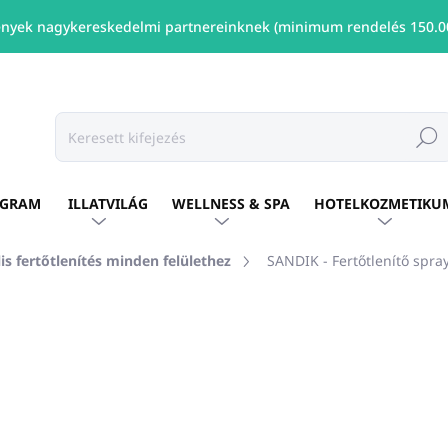
nyek nagykereskedelmi partnereinknek (minimum rendelés 150.00
Keresé
OGRAM
ILLATVILÁG
WELLNESS & SPA
HOTELKOZMETIKU
is fertőtlenítés minden felülethez
SANDIK - Fertőtlenítő spra
shez
MÁRKA:
ALLEGRINI ITALY
Ft2 053
/ db
Ft1 669 ÁFA nélkül
Egységár:
ELÉRHETŐ
(32 DB)