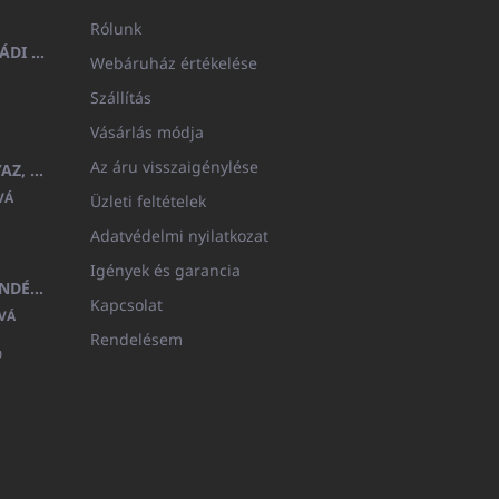
Rólunk
FÜRDŐLEPEDŐ 100X200 CSALÁDI - TENGERÉSZKÉK (480GR)
Webáruház értékelése
Szállítás
Vásárlás módja
Az áru visszaigénylése
GYERMEK FÜRDŐKÖPENY BEYAZ, FROTE FEHÉR KAPUCNIVAL (400GR)
VÁ
Üzleti feltételek
Adatvédelmi nyilatkozat
Igények és garancia
MEDITERAN KOZMETIKAI AJÁNDÉKKÉSZLET
Kapcsolat
VÁ
Rendelésem
