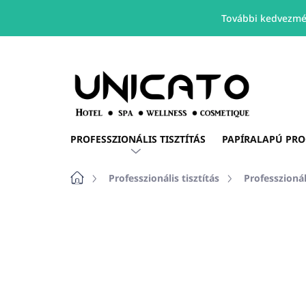
További kedvezmé
Ugrás
a
fő
tartalomhoz
PROFESSZIONÁLIS TISZTÍTÁS
PAPÍRALAPÚ PR
Kezdőlap
Professzionális tisztítás
Professzionál
Nincs értékelés
Ugrás az értékelé