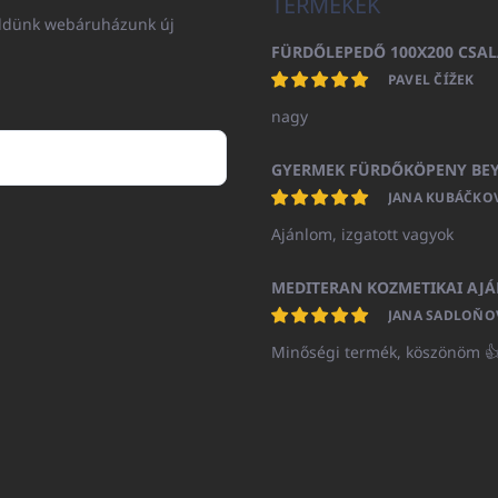
TERMÉKEK
küldünk webáruházunk új
PAVEL ČÍŽEK
nagy
JANA KUBÁČKO
Ajánlom, izgatott vagyok
JANA SADLOŇO
Minőségi termék, köszönöm 