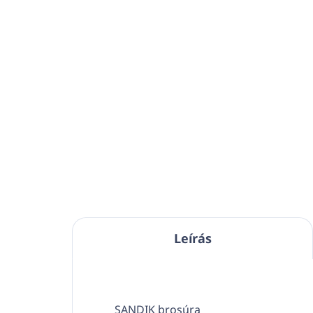
Ft13 120
Ft10 667 ÁFA nélkül
Kosárba
Gyors és hatékony
fertőtlenítés -
alkalmas fém-,
műanyag-, üveg-, fa- és
plexifelületek fertőtlenítésére
Biztonságos vendéglátóipari
és HACCP - környezetben
-
Leírás
ideális vágódeszkák,
munkafelületek és
élelmiszerpultok
ferőtlenítésére
SANDIK brosúra
Univerzális felhasználás -