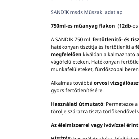
tökéletes kilincsek, asztalok,
SANDIK msds Műszaki adatlap
vizsgálóágyak és
fitneszeszközök
750ml-es műanyag flakon
(
12db
-os
fertőtlenítésére
Gazdaságos 5 literes
A SANDIK 750 ml
fertőtlenítő- és tis
kiszerelés
- permetezőflakonok
hatékonyan tisztítja és fertőtleníti a
fé
egyszerű utántöltéséhez
megfelelően
kiválóan alkalmazható a
vágófelületeken. Hatékonyan fertőtlení
munkafelületeket, fürdőszobai berende
Alkalmas továbbá
orvosi vizsgálóas
gyors fertőtlenítésére.
Használati útmutató
: Permetezze a
törölje szárazra tiszta törlőkendővel
Az élelmiszerrel vagy ivóvízzel érint
HÍGÍTÁS
: használatra kész, hígítást 