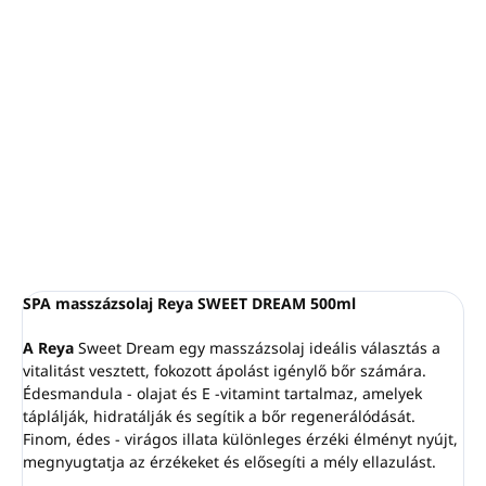
Kiszerelés: 500 ml
Édesmandula-olajat és E-vitamint tartalmaz
A finom, édes-virágos illat egyedülálló élményt nyújt,
nyugtatja az érzékeket és elősegíti a mély relaxációt
Ideális a vitalitást vesztett, extra ápolást igénylő bőrre.
Táplálja, hidratálja és puhává varázsolja a bőrt
RÉSZLETES INFORMÁCIÓ
KÉRDÉS
NYOMON KÖVETÉS
SPA masszázsolaj Reya SWEET DREAM 500ml
A Reya
Sweet Dream egy masszázsolaj ideális választás a
vitalitást vesztett, fokozott ápolást igénylő bőr számára.
Édesmandula - olajat és E -vitamint tartalmaz, amelyek
táplálják, hidratálják és segítik a bőr regenerálódását.
Finom, édes - virágos illata különleges érzéki élményt nyújt,
megnyugtatja az érzékeket és elősegíti a mély ellazulást.