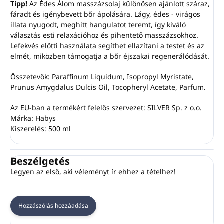
Tipp!
Az Édes Álom masszázsolaj különösen ajánlott száraz,
fáradt és igénybevett bőr ápolására. Lágy, édes - virágos
illata nyugodt, meghitt hangulatot teremt, így kiváló
választás esti relaxációhoz és pihentető masszázsokhoz.
Lefekvés előtti használata segíthet ellazítani a testet és az
elmét, miközben támogatja a bőr éjszakai regenerálódását.
Összetevők: Paraffinum Liquidum, Isopropyl Myristate,
Prunus Amygdalus Dulcis Oil, Tocopheryl Acetate, Parfum.
Az EU-ban a termékért felelős szervezet: SILVER Sp. z o.o.
Márka: Habys
Kiszerelés: 500 ml
Beszélgetés
Legyen az első, aki véleményt ír ehhez a tételhez!
Hozzászólás hozzáadása