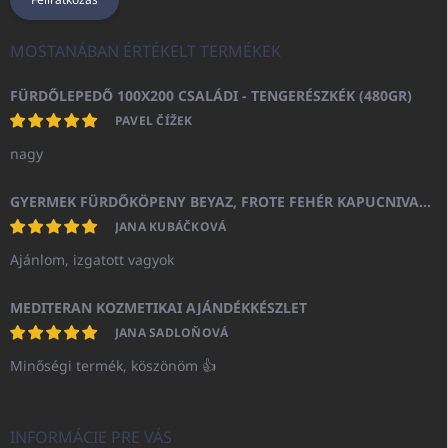
MOSTANÁBAN ÉRTÉKELT TERMÉKEK
FÜRDŐLEPEDŐ 100X200 CSALÁDI - TENGERÉSZKÉK (480GR)
PAVEL ČÍŽEK
nagy
GYERMEK FÜRDŐKÖPENY BEYAZ, FROTE FEHÉR KAPUCNIVAL (400GR)
JANA KUBÁČKOVÁ
Ajánlom, izgatott vagyok
MEDITERAN KOZMETIKAI AJÁNDÉKKÉSZLET
JANA SADLOŇOVÁ
Minőségi termék, köszönöm 👍
INFORMÁCIE PRE VÁS