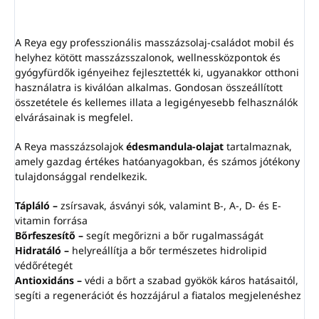
A Reya egy professzionális masszázsolaj-családot mobil és
helyhez kötött masszázsszalonok, wellnessközpontok és
gyógyfürdők igényeihez fejlesztették ki, ugyanakkor otthoni
használatra is kiválóan alkalmas. Gondosan összeállított
összetétele és kellemes illata a legigényesebb felhasználók
elvárásainak is megfelel.
A Reya masszázsolajok
édesmandula-olajat
tartalmaznak,
amely gazdag értékes hatóanyagokban, és számos jótékony
tulajdonsággal rendelkezik.
Tápláló –
zsírsavak, ásványi sók, valamint B-, A-, D- és E-
vitamin forrása
Bőrfeszesítő –
segít megőrizni a bőr rugalmasságát
Hidratáló –
helyreállítja a bőr természetes hidrolipid
védőrétegét
Antioxidáns –
védi a bőrt a szabad gyökök káros hatásaitól,
segíti a regenerációt és hozzájárul a fiatalos megjelenéshez