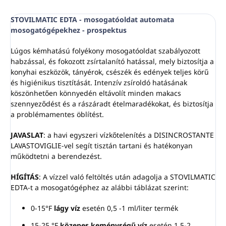
STOVILMATIC EDTA - mosogatóoldat automata
mosogatógépekhez - prospektus
Lúgos kémhatású folyékony mosogatóoldat szabályozott
habzással, és fokozott zsírtalanító hatással, mely biztosítja a
konyhai eszközök, tányérok, csészék és edények teljes körű
és higiénikus tisztítását. Intenzív zsíroldó hatásának
köszönhetően könnyedén eltávolít minden makacs
szennyeződést és a rászáradt ételmaradékokat, és biztosítja
a problémamentes öblítést.
JAVASLAT
: a havi egyszeri vízkőtelenítés a DISINCROSTANTE
LAVASTOVIGLIE-vel segít tisztán tartani és hatékonyan
működtetni a berendezést.
HÍGÍTÁS
: A vízzel való feltöltés után adagolja a STOVILMATIC
EDTA-t a mosogatógéphez az alábbi táblázat szerint:
0-15°F
lágy víz
esetén 0,5 -1 ml/liter termék
15-25 °F
közepes keménységű víz
esetén 1,5-2