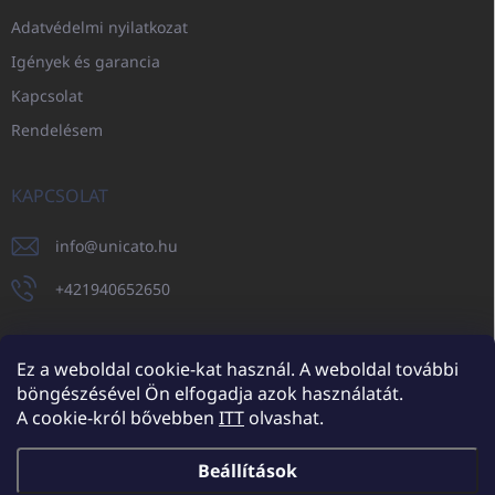
Adatvédelmi nyilatkozat
Igények és garancia
Kapcsolat
Rendelésem
KAPCSOLAT
info
@
unicato.hu
+421940652650
Ez a weboldal cookie-kat használ. A weboldal további
böngészésével Ön elfogadja azok használatát.
UNICATO.sk
UNICATOshop.cz
UNICATO.at
UNICATO.hu
A cookie-król bővebben
ITT
olvashat.
UNICATOshop.pl
UNICATOshop.de
Beállítások