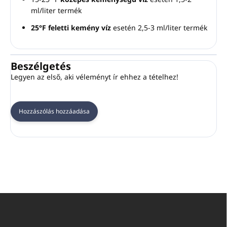
ml/liter termék
25°F feletti kemény víz
esetén 2,5-3 ml/liter termék
Beszélgetés
Legyen az első, aki véleményt ír ehhez a tételhez!
Hozzászólás hozzáadása
L
á
b