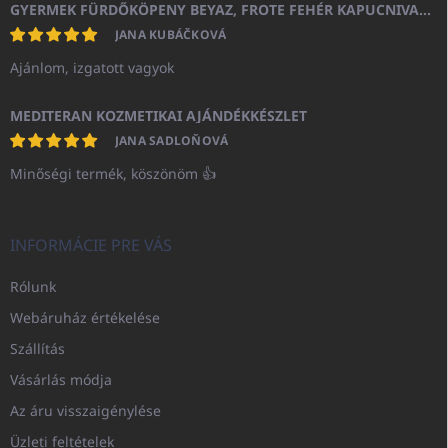
GYERMEK FÜRDŐKÖPENY BEYAZ, FROTE FEHÉR KAPUCNIVAL (400GR)
JANA KUBÁČKOVÁ
Ajánlom, izgatott vagyok
MEDITERAN KOZMETIKAI AJÁNDÉKKÉSZLET
JANA SADLOŇOVÁ
Minőségi termék, köszönöm 👍
INFORMÁCIE PRE VÁS
Rólunk
Webáruház értékelése
Szállítás
Vásárlás módja
Az áru visszaigénylése
Üzleti feltételek