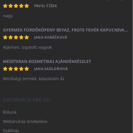
PAVEL ČÍŽEK
nagy
GYERMEK FÜRDŐKÖPENY BEYAZ, FROTE FEHÉR KAPUCNIVAL (400GR)
JANA KUBÁČKOVÁ
Ajánlom, izgatott vagyok
MEDITERAN KOZMETIKAI AJÁNDÉKKÉSZLET
JANA SADLOŇOVÁ
Minőségi termék, köszönöm 👍
INFORMÁCIE PRE VÁS
Rólunk
Webáruház értékelése
Szállítás