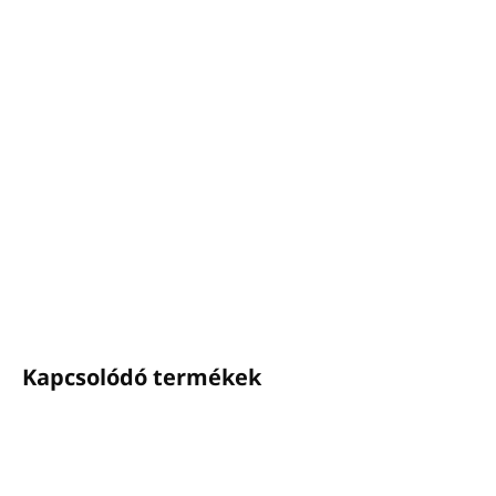
−
+
Hozzáadás a kosárhoz
Testápoló BIO HEMP
Térfogat: 300ml - pumpás adagoló
Bio olasz kenderolajjal
Bőrgyógyászatilag tesztelt, hozzáadott parabénektől
mentes
Olaszországban készült
RÉSZLETES INFORMÁCIÓ
KÉRDÉS
NYOMON KÖVETÉS
Kapcsolódó termékek