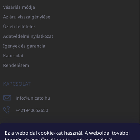
Vásárlás módja
Az áru visszaigénylése
Üzleti feltételek
Adatvédelmi nyilatkozat
Igények és garancia
Kapcsolat
Rendelésem
KAPCSOLAT
info
@
unicato.hu
+421940652650
Ez a weboldal cookie-kat használ. A weboldal további
böngészésével Ön elfogadja azok használatát.