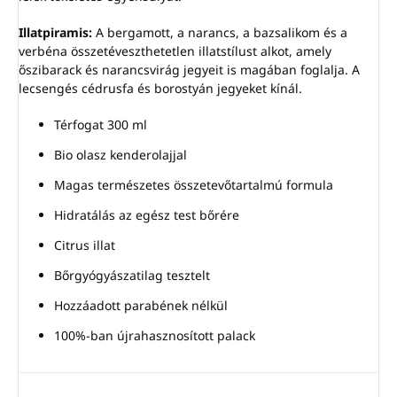
Illatpiramis:
A bergamott, a narancs, a bazsalikom és a
verbéna összetéveszthetetlen illatstílust alkot, amely
őszibarack és narancsvirág jegyeit is magában foglalja. A
lecsengés cédrusfa és borostyán jegyeket kínál.
Térfogat 300 ml
Bio olasz kenderolajjal
Magas természetes összetevőtartalmú formula
Hidratálás az egész test bőrére
Citrus illat
Bőrgyógyászatilag tesztelt
Hozzáadott parabének nélkül
100%-ban újrahasznosított palack