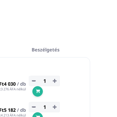
Beszélgetés
−
+
Ft4 030
/ db
t3 276 ÁFA nélkül
Kosárba
−
+
Ft5 182
/ db
t4 213 ÁFA nélkül