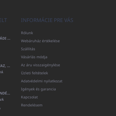
ELT
INFORMÁCIE PRE VÁS
Rólunk
FÜRDŐLEPEDŐ 100X200 CSALÁDI - TENGERÉSZKÉK (480GR)
Webáruház értékelése
Szállítás
Vásárlás módja
Az áru visszaigénylése
GYERMEK FÜRDŐKÖPENY BEYAZ, FROTE FEHÉR KAPUCNIVAL (400GR)
VÁ
Üzleti feltételek
Adatvédelmi nyilatkozat
Igények és garancia
MEDITERAN KOZMETIKAI AJÁNDÉKKÉSZLET
Kapcsolat
VÁ
Rendelésem
