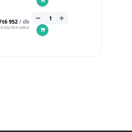
Kosárba
−
+
Ft6 952
/ db
t5 652 ÁFA nélkül
Kosárba