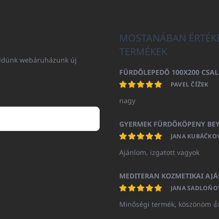
MOSTANÁBAN ÉRTÉK
TERMÉKEK
küldünk webáruházunk új
PAVEL ČÍŽEK
nagy
JANA KUBÁČKO
Ajánlom, izgatott vagyok
JANA SADLOŇO
Minőségi termék, köszönöm 