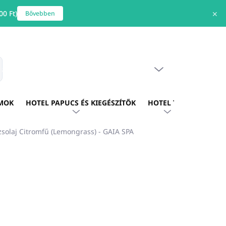
0 Ft)
✕
Bővebben
ÜRES KOSÁR
s
KOSÁR
MOK
HOTEL PAPUCS ÉS KIEGÉSZÍTŐK
HOTEL TEXTIL
HOTE
solaj Citromfű (Lemongrass) - GAIA SPA