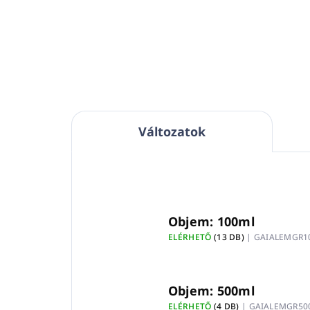
Adagoló pumpa
1Literes
masszázsolajokhoz GAIA SPA
Szín:
fehér
Anyaga: műanyag
Változatok
Objem: 100ml
ELÉRHETŐ
(13 DB)
| GAIALEMGR1
Objem: 500ml
ELÉRHETŐ
(4 DB)
| GAIALEMGR50