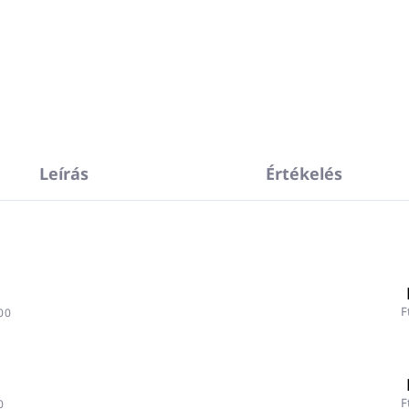
Leírás
Értékelés
F
00
F
0