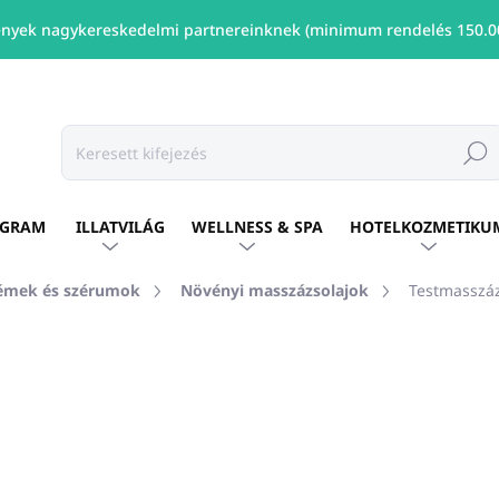
nyek nagykereskedelmi partnereinknek (minimum rendelés 150.00
Keresé
OGRAM
ILLATVILÁG
WELLNESS & SPA
HOTELKOZMETIKU
rémek és szérumok
Növényi masszázsolajok
Testmasszáz
shez
MÁRKA:
GAIA SPA
Ft4 030
-tól
/ db
Ft3 276
-tól ÁFA nélkül
Egységár:
Változat kiválasztása