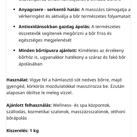
Anyagcsere - serkentő hatás:
A masszázs támogatja a
vérkeringést és aktiválja a bőr természetes folyamatait
Antioxidánsokban gazdag ápolás:
A természetes
összetevők segítenek megőrizni a bőr friss és
egészséges megjelenését
Minden bőrtípusra ajánlott:
Kíméletes az érzékeny
bőrhöz is, ugyanakkor hatékony a száraz és fakó bőr
ápolásában
Használat:
Vigye fel a hámlasztó sót nedves bőrre, majd
gyengéd, körkörös mozdulatokkal masszírozza be. Ezután
alaposan öblítse le meleg vízzel.
Ajánlott felhasználás:
Wellness- és spa központok,
szállodás, kozmetikai szalonok, masszázsszalonok, otthoni
bőrápolás
Kiszerelés: 1 kg