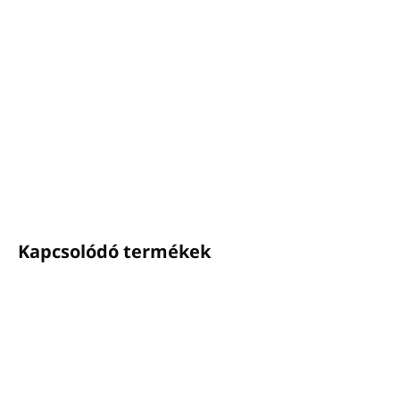
Kiszerelés:
1 kg
A bőrradírozó só finom kristályai gyengéden
masszírozzák a bőrt és eltávolítják az elhalt
hámsejteket
Friss narancsillattal
Németországban készült
RÉSZLETES INFORMÁCIÓ
KÉRDÉS
NYOMON KÖVETÉS
Kapcsolódó termékek
ÚJ