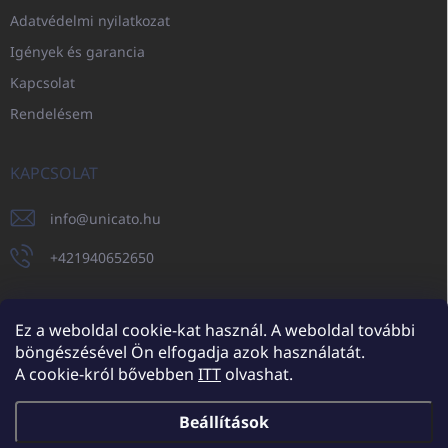
Adatvédelmi nyilatkozat
Igények és garancia
Kapcsolat
Rendelésem
KAPCSOLAT
info
@
unicato.hu
+421940652650
Ez a weboldal cookie-kat használ. A weboldal további
böngészésével Ön elfogadja azok használatát.
UNICATO.sk
UNICATOshop.cz
UNICATO.at
UNICATO.hu
A cookie-król bővebben
ITT
olvashat.
UNICATOshop.pl
UNICATOshop.de
Beállítások