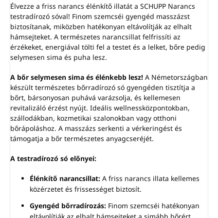
Élvezze a friss narancs élénkítő illatát a SCHUPP Narancs
testradírozó sóval! Finom szemcséi gyengéd masszázst
biztosítanak, miközben hatékonyan eltávolítják az elhalt
hámsejteket. A természetes narancsillat felfrissíti az
érzékeket, energiával tölti fel a testet és a lelket, bőre pedig
selymesen sima és puha lesz.
A bőr selymesen sima és élénkebb lesz!
A Németországban
készült természetes bőrradírozó só gyengéden tisztítja a
bőrt, bársonyosan puhává varázsolja, és kellemesen
revitalizáló érzést nyújt. Ideális wellnessközpontokban,
szállodákban, kozmetikai szalonokban vagy otthoni
bőrápoláshoz. A masszázs serkenti a vérkeringést és
támogatja a bőr természetes anyagcseréjét.
A testradírozó só előnyei:
Élénkítő narancsillat:
A friss narancs illata kellemes
közérzetet és frissességet biztosít.
Gyengéd bőrradírozás:
Finom szemcséi hatékonyan
eltávolítják az elhalt hámsejteket a simább bőrért.