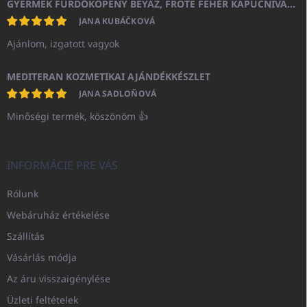
GYERMEK FÜRDŐKÖPENY BEYAZ, FROTE FEHÉR KAPUCNIVAL (400GR)
JANA KUBÁČKOVÁ
Ajánlom, izgatott vagyok
MEDITERAN KOZMETIKAI AJÁNDÉKKÉSZLET
JANA SADLOŇOVÁ
Minőségi termék, köszönöm 👍
INFORMÁCIE PRE VÁS
Rólunk
Webáruház értékelése
Szállítás
Vásárlás módja
Az áru visszaigénylése
Üzleti feltételek