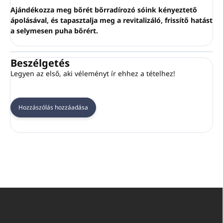
Ajándékozza meg bőrét bőrradírozó sóink kényeztető
ápolásával, és tapasztalja meg a revitalizáló, frissítő hatást
a selymesen puha bőrért.
Beszélgetés
Legyen az első, aki véleményt ír ehhez a tételhez!
Hozzászólás hozzáadása
L
á
b