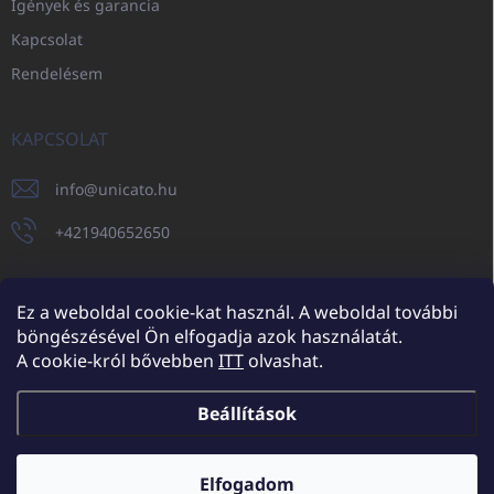
Igények és garancia
Kapcsolat
Rendelésem
KAPCSOLAT
info
@
unicato.hu
+421940652650
Ez a weboldal cookie-kat használ. A weboldal további
böngészésével Ön elfogadja azok használatát.
UNICATO.sk
UNICATOshop.cz
UNICATO.at
UNICATO.hu
A cookie-król bővebben
ITT
olvashat.
UNICATOshop.pl
UNICATOshop.de
Beállítások
Copyright 2026
UNICATO.hu
. Minden jog fenntartva.
Süti beállítások
szerkesztése
Elfogadom
További kedvezmények nagykereskedelmi partnereinknek (minimum