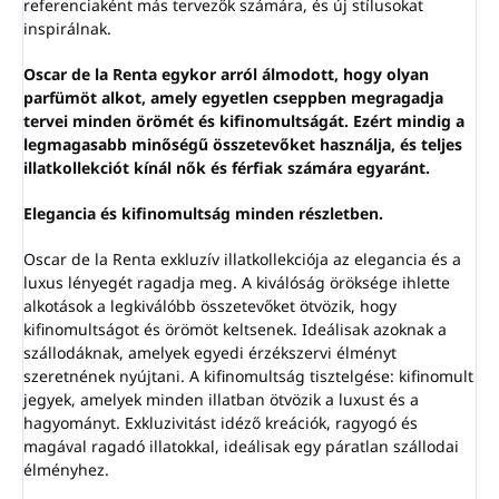
referenciaként más tervezők számára, és új stílusokat
inspirálnak.
Oscar de la Renta egykor arról álmodott, hogy olyan
parfümöt alkot, amely egyetlen cseppben megragadja
tervei minden örömét és kifinomultságát. Ezért mindig a
legmagasabb minőségű összetevőket használja, és teljes
illatkollekciót kínál nők és férfiak számára egyaránt.
Elegancia és kifinomultság minden részletben.
Oscar de la Renta exkluzív illatkollekciója az elegancia és a
luxus lényegét ragadja meg. A kiválóság öröksége ihlette
alkotások a legkiválóbb összetevőket ötvözik, hogy
kifinomultságot és örömöt keltsenek. Ideálisak azoknak a
szállodáknak, amelyek egyedi érzékszervi élményt
szeretnének nyújtani. A kifinomultság tisztelgése: kifinomult
jegyek, amelyek minden illatban ötvözik a luxust és a
hagyományt. Exkluzivitást idéző ​​kreációk, ragyogó és
magával ragadó illatokkal, ideálisak egy páratlan szállodai
élményhez.