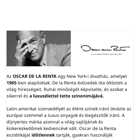
A mágneses kulcs
NEM
tartozék
(külön kell megvásárolni)
Az
OSCAR DE LA RENTA
egy New York-i divatház, amelyet
1965
-ben alapítottak. De la Renta évtizedek óta öltözteti a
világ hírességeit. Ruhái minőségét képviselte, és azokat a
sikerrel és
a luxusélettel tette szinonimájává.
Latin-amerikai szenvedélyét az élénk színek iránt ötvözte az
európai szemmel a luxus anyagok és kiegészítők iránt. A
díjnyertes márka azonnal a világ sajtójának és
kiskereskedőinek kedvencévé vált. Oscar de la Renta
esztétikáját
időtlennek
tartják, gyakran használják