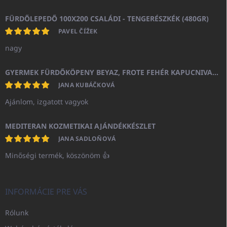
FÜRDŐLEPEDŐ 100X200 CSALÁDI - TENGERÉSZKÉK (480GR)
PAVEL ČÍŽEK
nagy
GYERMEK FÜRDŐKÖPENY BEYAZ, FROTE FEHÉR KAPUCNIVAL (400GR)
JANA KUBÁČKOVÁ
Ajánlom, izgatott vagyok
MEDITERAN KOZMETIKAI AJÁNDÉKKÉSZLET
JANA SADLOŇOVÁ
Minőségi termék, köszönöm 👍
INFORMÁCIE PRE VÁS
Rólunk