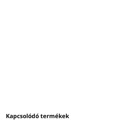
−
+
Hozzáadás a kosárhoz
OSCAR DE LA RENTA Sampon
Kiszerelés: 400 ml, pumpás adagoló
Exkluzív Oscar de la Renta illatkollekció
Egy sampon, amely exkluzivitást idéz, ragyogó és
körülölelő illatokkal
Portugáliában készült
RÉSZLETES INFORMÁCIÓ
KÉRDÉS
NYOMON KÖVETÉS
Kapcsolódó termékek