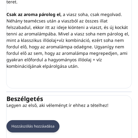
teret.
Csak az aroma párolog el,
a viasz soha, csak megolvad.
Néhány teamécses után a viaszból az összes illat
felszabadul, ekkor itt az ideje kiönteni a viaszt, és új kockát
tenni az aromalámpába. Mivel a viasz soha nem párolog el,
mint a klasszikus illóolaj+víz kombináció, ezért soha nem
fordul elő, hogy az aromalámpa odaégne. Ugyanígy nem
fordul elő az sem, hogy az aromalámpa megrepedjen, ami
gyakran előfordul a hagyományos illóolaj + víz
kombinációjának elpárolgása után.
Beszélgetés
Legyen az első, aki véleményt ír ehhez a tételhez!
Hozzászólás hozzáadása