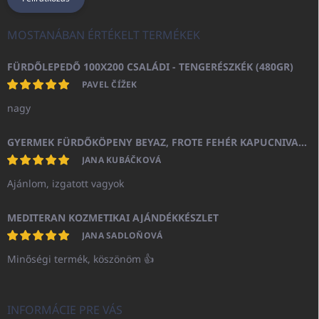
MOSTANÁBAN ÉRTÉKELT TERMÉKEK
FÜRDŐLEPEDŐ 100X200 CSALÁDI - TENGERÉSZKÉK (480GR)
PAVEL ČÍŽEK
nagy
GYERMEK FÜRDŐKÖPENY BEYAZ, FROTE FEHÉR KAPUCNIVAL (400GR)
JANA KUBÁČKOVÁ
Ajánlom, izgatott vagyok
MEDITERAN KOZMETIKAI AJÁNDÉKKÉSZLET
JANA SADLOŇOVÁ
Minőségi termék, köszönöm 👍
INFORMÁCIE PRE VÁS