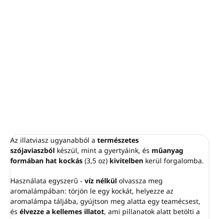
−
+
Hozzáadás a kosárhoz
A Pina Colada illatunk egy trópusi keverék, amely a lédús
ananász és a friss kókusz illatát egyesíti. Elbűvölő aroma,
amely felidézi a tengerparti nyaralások csodás pillanatait
.
RÉSZLETES INFORMÁCIÓ
KÉRDÉS
NYOMON KÖVETÉS
Az illatviasz ugyanabból a
természetes
szójaviaszból
készül, mint a gyertyáink, és
műanyag
formában hat kockás
(3,5 oz)
kivitelben
kerül forgalomba.
Használata egyszerű -
víz nélkül
olvassza meg
aromalámpában: törjön le egy kockát, helyezze az
aromalámpa táljába, gyújtson meg alatta egy teamécsest,
és
élvezze a kellemes illatot
, ami pillanatok alatt betölti a