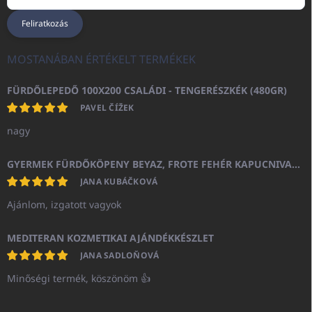
Feliratkozás
MOSTANÁBAN ÉRTÉKELT TERMÉKEK
FÜRDŐLEPEDŐ 100X200 CSALÁDI - TENGERÉSZKÉK (480GR)
PAVEL ČÍŽEK
nagy
GYERMEK FÜRDŐKÖPENY BEYAZ, FROTE FEHÉR KAPUCNIVAL (400GR)
JANA KUBÁČKOVÁ
Ajánlom, izgatott vagyok
MEDITERAN KOZMETIKAI AJÁNDÉKKÉSZLET
JANA SADLOŇOVÁ
Minőségi termék, köszönöm 👍