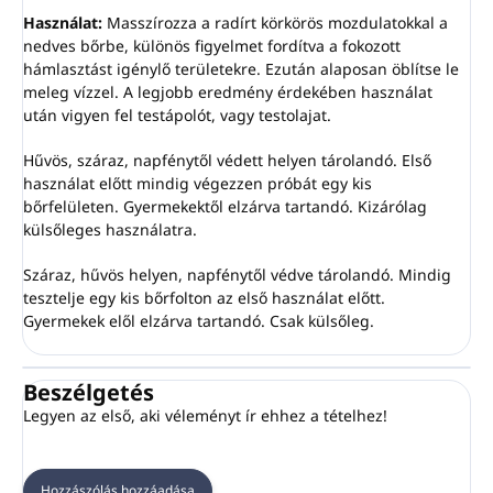
Használat:
Masszírozza a radírt körkörös mozdulatokkal a
nedves bőrbe, különös figyelmet fordítva a fokozott
hámlasztást igénylő területekre. Ezután alaposan öblítse le
meleg vízzel. A legjobb eredmény érdekében használat
után vigyen fel testápolót, vagy testolajat.
Hűvös, száraz, napfénytől védett helyen tárolandó. Első
használat előtt mindig végezzen próbát egy kis
bőrfelületen. Gyermekektől elzárva tartandó. Kizárólag
külsőleges használatra.
Száraz, hűvös helyen, napfénytől védve tárolandó. Mindig
tesztelje egy kis bőrfolton az első használat előtt.
Gyermekek elől elzárva tartandó. Csak külsőleg.
Beszélgetés
Legyen az első, aki véleményt ír ehhez a tételhez!
Hozzászólás hozzáadása