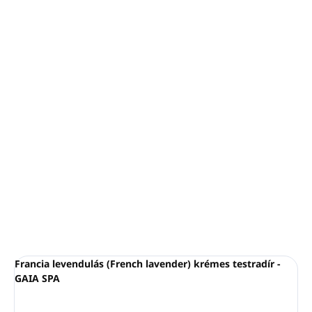
−
+
Hozzáadás a kosárhoz
Francia levendulás krémes testradír - GAIA SPA
Kiszerelés:
200ml
Hűsítő, frissítő formulája tartósítószer - mentes
VEGÁN termék
Az Egyesült Királyságban készült
RÉSZLETES INFORMÁCIÓ
KÉRDÉS
NYOMON KÖVETÉS
Francia levendulás (French lavender) krémes testradír -
GAIA SPA