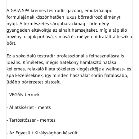
A GAIA SPA krémes testradír gazdag, emulzióalapú
formulájának köszönhetően luxus bőrradírozó élményt
nyújt. A természetes sárgabarackmag - őrlemény
gyengéden eltávolítja az elhalt hámsejteket, míg a tápláló
növényi olajok puhává, simává és mélyen hidratálttá teszik a
bőrt.
Ez a sokoldalú testradír professzionális felhasználásra is
ideális. Kíméletes, mégis hatékony hámlasztó hatása
kellemes, relaxáló illata tökéletes kiegészítője a wellness- és
spa kezeléseknek, így minden használat során fiatalosabb,
üdébb bőrérzetet biztosít.
- VEGÁN termék
- Állatkísérlet - ments
- Tartósítószer - mentes
- Az Egyesült Királyságban készült