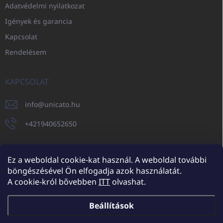
Adatvédelmi nyilatkozat
Igények és garancia
Kapcsolat
Rendelésem
KAPCSOLAT
info
@
unicato.hu
+421940652650
Ez a weboldal cookie-kat használ. A weboldal további
böngészésével Ön elfogadja azok használatát.
UNICATO.sk
UNICATOshop.cz
UNICATO.at
UNICATO.hu
A cookie-król bővebben
ITT
olvashat.
UNICATOshop.pl
UNICATOshop.de
Beállítások