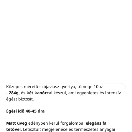
−
+
Hozzáadás a kosárhoz
Egész évben az egyik legkedveltebb illat - nyugtató,
harmonikus és elegánsan szép.
RÉSZLETES INFORMÁCIÓ
KÉRDÉS
NYOMON KÖVETÉS
Közepes méretű szójaviasz gyertya, tömege 10oz
-
284g,
és
két kanóc
cal készül, ami egyenletes és intenzív
égést biztosít.
Égési idő 40-45 óra
Matt üveg
edényben kerül forgalomba,
elegáns fa
tetővel.
Letisztult megjelenése és természetes anyagai