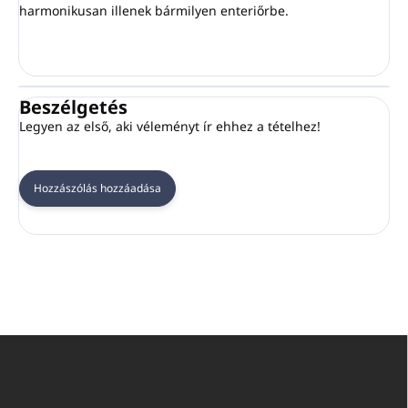
harmonikusan illenek bármilyen enteriőrbe.
Beszélgetés
Legyen az első, aki véleményt ír ehhez a tételhez!
Hozzászólás hozzáadása
L
á
b
l