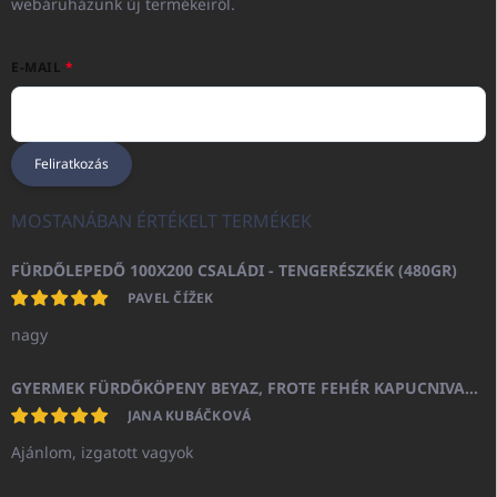
webáruházunk új termékeiről.
E-MAIL
Feliratkozás
MOSTANÁBAN ÉRTÉKELT TERMÉKEK
FÜRDŐLEPEDŐ 100X200 CSALÁDI - TENGERÉSZKÉK (480GR)
PAVEL ČÍŽEK
nagy
GYERMEK FÜRDŐKÖPENY BEYAZ, FROTE FEHÉR KAPUCNIVAL (400GR)
JANA KUBÁČKOVÁ
Ajánlom, izgatott vagyok