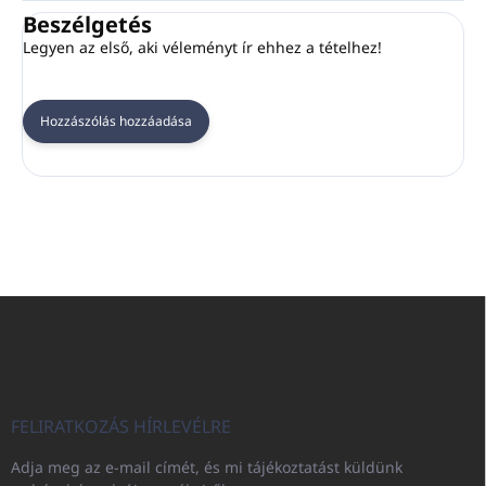
Beszélgetés
Legyen az első, aki véleményt ír ehhez a tételhez!
Hozzászólás hozzáadása
L
á
b
l
é
c
FELIRATKOZÁS HÍRLEVÉLRE
Adja meg az e-mail címét, és mi tájékoztatást küldünk