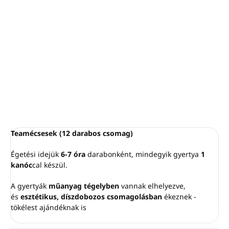
A narancsos szegfűszeg illatunk csodálatosan meleg illat,
amelyet számos fűszeres jegy gazdagít - köztük a
szegfűszeg, fahéj valamint egy leheletnyi vanília. Igazán
meghitt, hangulatos illat a hideg napokra.
RÉSZLETES INFORMÁCIÓ
KÉRDÉS
NYOMON KÖVETÉS
Teamécsesek (12 darabos csomag)
Égetési idejük
6-7 óra
darabonként, mindegyik gyertya
1
kanóc
cal készül.
A gyertyák
műanyag tégelyben
vannak elhelyezve,
és
esztétikus, díszdobozos csomagolásban
ékeznek -
tökélest ajándéknak is