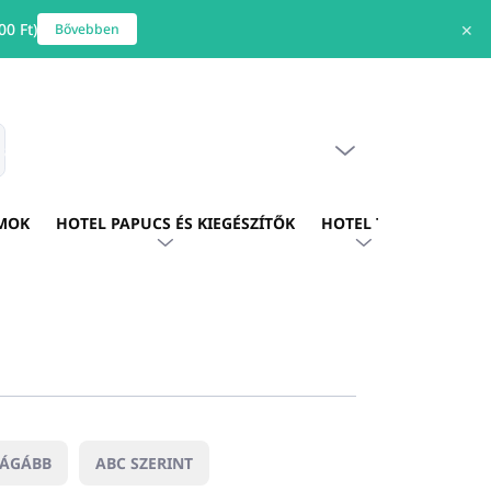
0 Ft)
✕
Bővebben
ÜRES KOSÁR
s
KOSÁR
MOK
HOTEL PAPUCS ÉS KIEGÉSZÍTŐK
HOTEL TEXTIL
HOTE
RÁGÁBB
ABC SZERINT