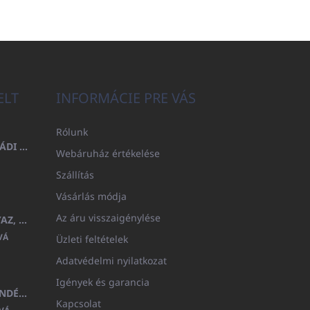
ELT
INFORMÁCIE PRE VÁS
Rólunk
FÜRDŐLEPEDŐ 100X200 CSALÁDI - TENGERÉSZKÉK (480GR)
Webáruház értékelése
Szállítás
Vásárlás módja
Az áru visszaigénylése
GYERMEK FÜRDŐKÖPENY BEYAZ, FROTE FEHÉR KAPUCNIVAL (400GR)
VÁ
Üzleti feltételek
Adatvédelmi nyilatkozat
Igények és garancia
MEDITERAN KOZMETIKAI AJÁNDÉKKÉSZLET
Kapcsolat