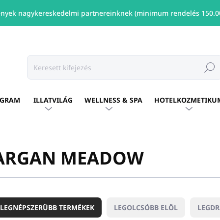
nyek nagykereskedelmi partnereinknek (minimum rendelés 150.00
Keresé
OGRAM
ILLATVILÁG
WELLNESS & SPA
HOTELKOZMETIKU
ARGAN MEADOW
LEGNÉPSZERŰBB TERMÉKEK
LEGOLCSÓBB ELÖL
LEGD