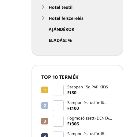
Hotel textil
Hotel felszerelés
AJÁNDÉKOK
ELADÁSI %
TOP 10 TERMÉK
Szappan 15g PAP KIDS
Ft30
Sampon és tusfürdő
20ml SKIN ESSENTIALS
Ft100
Fogmosó szett (DENTAL
KIT) PURITY WHITE
Ft306
Sampon és tusfürdő