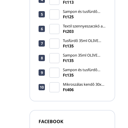
20ml ONE FOR YOU
Ft113
Sampon és tusfürdő
33ml SKIN ESSENTIALS
Ft125
Textil szennyeszacskó a
LAUNDRY BAG - ECO-
Ft203
PLANET felirattal
Tusfürdő 35ml OLIVE
CARE
Ft135
Sampon 35ml OLIVE
CARE
Ft135
Sampon és tusfürdő
30ml HAVANA
Ft135
Mikroszálas kendő 30x30
cm, kék
Ft406
FACEBOOK