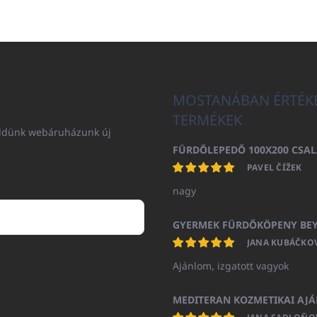
MOSTANÁBAN ÉRTÉK
TERMÉKEK
küldünk webáruházunk új
PAVEL ČÍŽEK
nagy
JANA KUBÁČKO
Ajánlom, izgatott vagyok