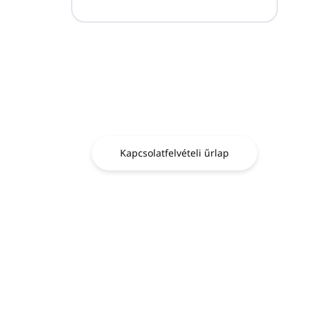
Kérdése van?
Lépjen kapcsolatba
velünk.
Kapcsolatfelvételi űrlap