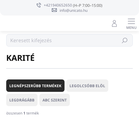
Ugrás
+421940652650
a
info@unicato.hu
fő
tartalomhoz
Márka
Keresés
KARITÉ
T
e
LEGNÉPSZERŰBB TERMÉKEK
LEGOLCSÓBB ELÖL
r
m
LEGDRÁGÁBB
ABC SZERINT
é
k
összesen
1
termék
e
T
k
e
r
r