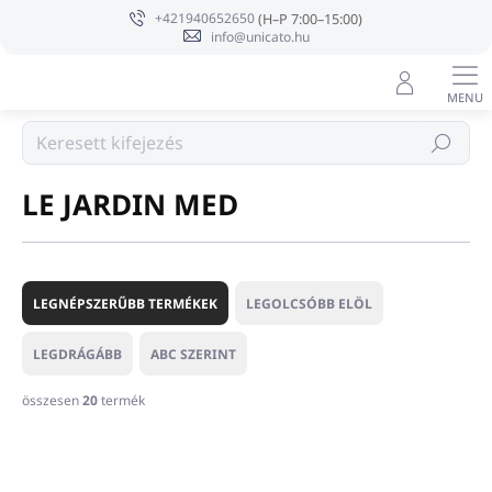
Ugrás
+421940652650
a
info@unicato.hu
fő
tartalomhoz
Márka
Keresés
LE JARDIN MED
T
e
LEGNÉPSZERŰBB TERMÉKEK
LEGOLCSÓBB ELÖL
r
m
LEGDRÁGÁBB
ABC SZERINT
é
k
összesen
20
termék
e
T
k
e
r
r