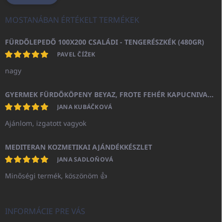
MOSTANÁBAN ÉRTÉKELT TERMÉKEK
FÜRDŐLEPEDŐ 100X200 CSALÁDI - TENGERÉSZKÉK (480GR)
PAVEL ČÍŽEK
nagy
GYERMEK FÜRDŐKÖPENY BEYAZ, FROTE FEHÉR KAPUCNIVAL (400GR)
JANA KUBÁČKOVÁ
Ajánlom, izgatott vagyok
MEDITERAN KOZMETIKAI AJÁNDÉKKÉSZLET
JANA SADLOŇOVÁ
Minőségi termék, köszönöm 👍
INFORMÁCIE PRE VÁS