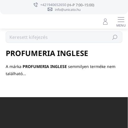
Ugrás
+421940652650
a
info@unicato.hu
fő
tartalomhoz
Márka
Keresés
PROFUMERIA INGLESE
A márka
PROFUMERIA INGLESE
semmilyen terméke nem
található...
L
á
b
l
é