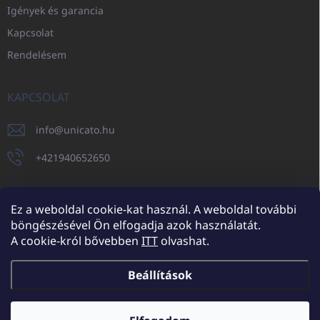
Igények és garancia
Kapcsolat
Rendelésem
KAPCSOLAT
info
@
unicato.hu
+421940652650
Ez a weboldal cookie-kat használ. A weboldal további
böngészésével Ön elfogadja azok használatát.
UNICATO.sk
UNICATOshop.cz
UNICATO.at
UNICATO.hu
A cookie-król bővebben
ITT
olvashat.
UNICATOshop.pl
UNICATOshop.de
Beállítások
Copyright 2026
UNICATO.hu
. Minden jog fenntartva.
Süti beállítások
szerkesztése