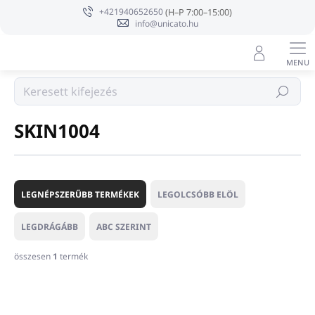
Ugrás
+421940652650
a
info@unicato.hu
fő
tartalomhoz
Márka
Keresés
SKIN1004
T
e
LEGNÉPSZERŰBB TERMÉKEK
LEGOLCSÓBB ELÖL
r
m
LEGDRÁGÁBB
ABC SZERINT
é
k
összesen
1
termék
e
T
k
e
r
r