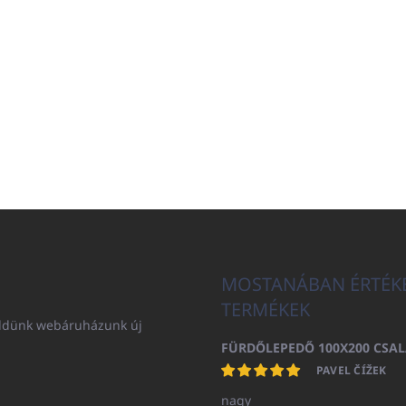
MOSTANÁBAN ÉRTÉK
TERMÉKEK
küldünk webáruházunk új
PAVEL ČÍŽEK
nagy