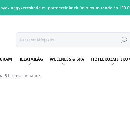
nyek nagykereskedelmi partnereinknek (minimum rendelés 150.00
Keresé
OGRAM
ILLATVILÁG
WELLNESS & SPA
HOTELKOZMETIKU
 5 literes kannához
shez
MÁRKA:
ALLEGRINI ITALY
Ft3 005
/ db
Ft2 443 ÁFA nélkül
Egységár:
ELÉRHETŐ
(194 DB)