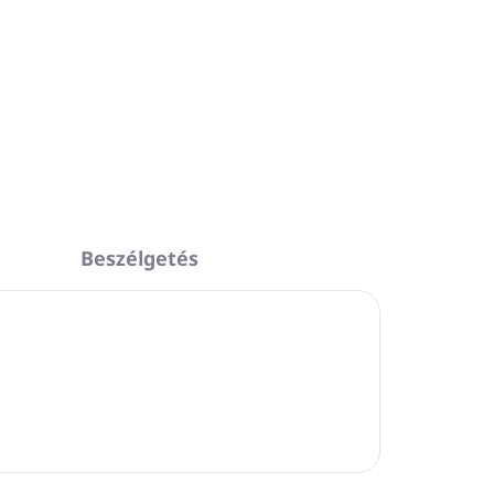
5 literes utántöltő tartály
,
Sampon és balzsam egyben
jat,
Bio argánolajjal
Meleg és körülölelő illat
Bőrgyógyászatilag tesztelt
Hozzáadott parabének nélkül
ül
100%-ban újrahasznosítható
tó
csomagolás
Beszélgetés