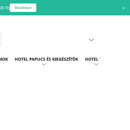
0 Ft)
✕
Bővebben
ÜRES KOSÁR
s
KOSÁR
MOK
HOTEL PAPUCS ÉS KIEGÉSZÍTŐK
HOTEL TEXTIL
HOTE