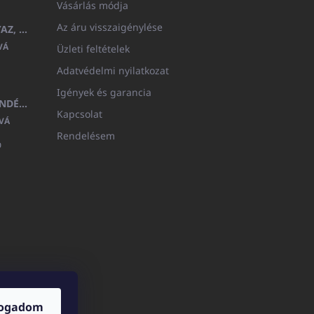
Vásárlás módja
Az áru visszaigénylése
GYERMEK FÜRDŐKÖPENY BEYAZ, FROTE FEHÉR KAPUCNIVAL (400GR)
VÁ
Üzleti feltételek
Adatvédelmi nyilatkozat
Igények és garancia
MEDITERAN KOZMETIKAI AJÁNDÉKKÉSZLET
Kapcsolat
VÁ
Rendelésem

fogadom