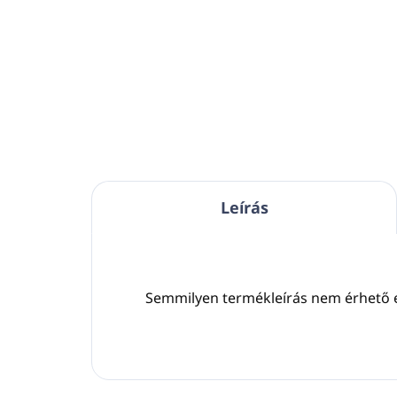
5 literes tartály kisebb
adagolókba való töltéshez
5 li
Org
Szín: TRANSPARENT
tápl
Mele
Bőr
Hoz
100
cso
Leírás
Semmilyen termékleírás nem érhető 