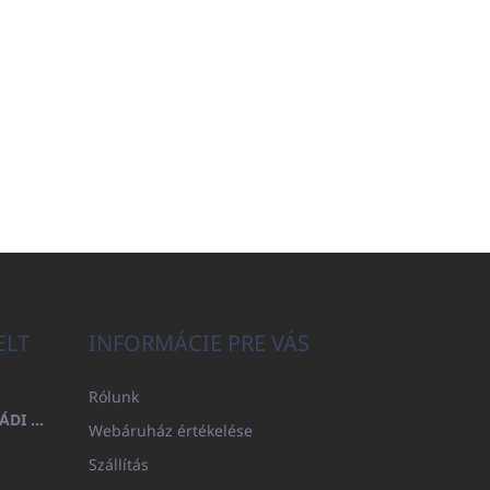
ELT
INFORMÁCIE PRE VÁS
Rólunk
FÜRDŐLEPEDŐ 100X200 CSALÁDI - TENGERÉSZKÉK (480GR)
Webáruház értékelése
Szállítás