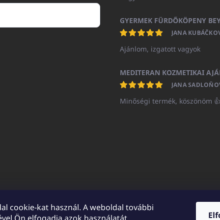
JANA KUBÁČKO
Ajánlom, izgatott vagyok
JANA SADLOŇO
Minőségi termék, köszönöm 
al cookie-kat használ. A weboldal további
El
vel Ön elfogadja azok használatát.