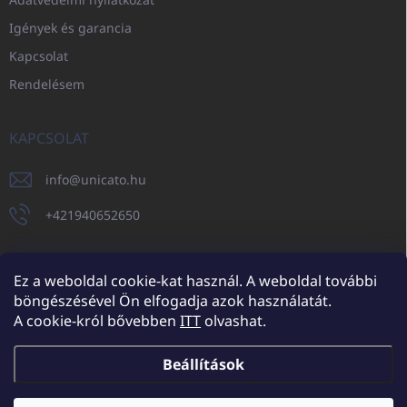
Igények és garancia
Kapcsolat
Rendelésem
KAPCSOLAT
info
@
unicato.hu
+421940652650
Ez a weboldal cookie-kat használ. A weboldal további
böngészésével Ön elfogadja azok használatát.
UNICATO.sk
UNICATOshop.cz
UNICATO.at
UNICATO.hu
A cookie-król bővebben
ITT
olvashat.
UNICATOshop.pl
UNICATOshop.de
Beállítások
Copyright 2026
UNICATO.hu
. Minden jog fenntartva.
Süti beállítások