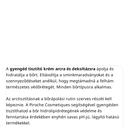
Eltávolítja a sminkmaradványokat és
szennyeződéseket.
Minden bőrtípusra alkalmas.
LAIT DE TOILETTE 250ml FACE CARE PIROCHE.
RÉSZLETES INFORMÁCIÓ
KÉRDÉS
NYOMON KÖVETÉS
A
gyengéd tisztító krém arcra és dekoltázsra
ápolja és
hidratálja a bőrt. Eltávolítja a sminkmaradványokat és a
szennyeződéseket anélkül, hogy megtámadná a felhám
természetes védőrétegét. Minden bőrtípusra alkalmas.
Az arctisztításnak a bőrápolási rutin szerves részét kell
képeznie. A Piroche Cosmetiques segítségével gyengéden
tisztíthatod a bőr hidrolipidrétegének védelme és
fenntartása érdekében enyhén savas pH-jú, lágyító hatású
termékekkel.