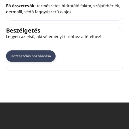
Fő összetevők
: természetes hidratáló faktor, szójafehérjék,
dermofil, védő faggyúszerű olajok.
Beszélgetés
Legyen az első, aki véleményt ír ehhez a tételhez!
Hozzászólás hozzáadása
L
á
b
l