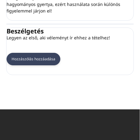
hagyományos gyertya, ezért használata során különös
figyelemmel járjon el!
Beszélgetés
Legyen az első, aki véleményt ír ehhez a tételhez!
Hozzászólás hozzáadása
L
á
b
l
é