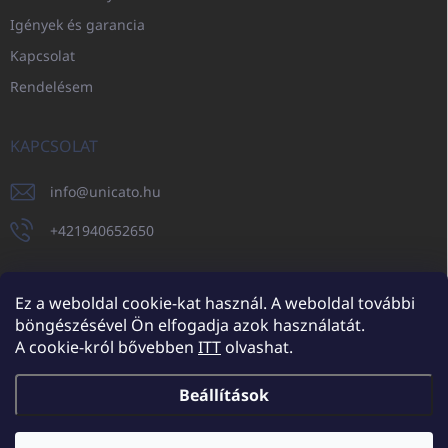
Igények és garancia
Kapcsolat
Rendelésem
KAPCSOLAT
info
@
unicato.hu
+421940652650
Ez a weboldal cookie-kat használ. A weboldal további
böngészésével Ön elfogadja azok használatát.
UNICATO.sk
UNICATOshop.cz
UNICATO.at
UNICATO.hu
A cookie-król bővebben
ITT
olvashat.
UNICATOshop.pl
UNICATOshop.de
Beállítások
Copyright 2026
UNICATO.hu
. Minden jog fenntartva.
Süti beállítások