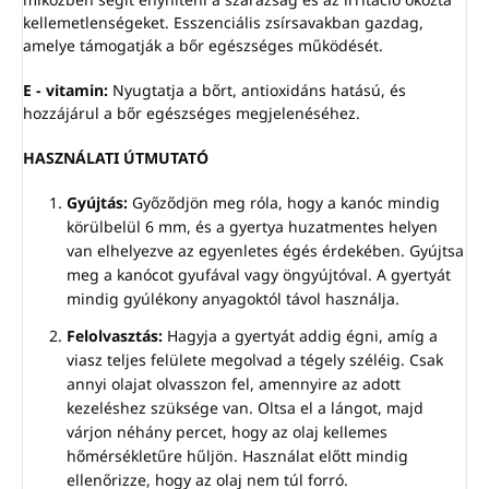
kellemetlenségeket. Esszenciális zsírsavakban gazdag,
amelye támogatják a bőr egészséges működését.
E - vitamin:
Nyugtatja a bőrt, antioxidáns hatású, és
hozzájárul a bőr egészséges megjelenéséhez.
HASZNÁLATI ÚTMUTATÓ
Gyújtás:
Győződjön meg róla, hogy a kanóc mindig
körülbelül 6 mm, és a gyertya huzatmentes helyen
van elhelyezve az egyenletes égés érdekében. Gyújtsa
meg a kanócot gyufával vagy öngyújtóval. A gyertyát
mindig gyúlékony anyagoktól távol használja.
Felolvasztás:
Hagyja a gyertyát addig égni, amíg a
viasz teljes felülete megolvad a tégely széléig. Csak
annyi olajat olvasszon fel, amennyire az adott
kezeléshez szüksége van. Oltsa el a lángot, majd
várjon néhány percet, hogy az olaj kellemes
hőmérsékletűre hűljön. Használat előtt mindig
ellenőrizze, hogy az olaj nem túl forró.