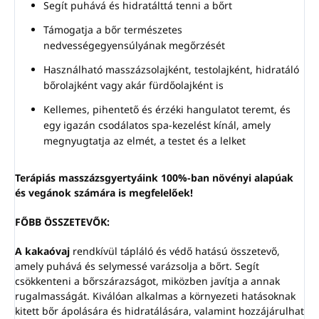
Segít puhává és hidratálttá tenni a bőrt
Támogatja a bőr természetes
nedvességegyensúlyának megőrzését
Használható masszázsolajként, testolajként, hidratáló
bőrolajként vagy akár fürdőolajként is
Kellemes, pihentető és érzéki hangulatot teremt, és
egy igazán csodálatos spa-kezelést kínál, amely
megnyugtatja az elmét, a testet és a lelket
Terápiás masszázsgyertyáink 100%-ban növényi alapúak
és vegánok számára is megfelelőek!
FŐBB ÖSSZETEVŐK:
A kakaóvaj
rendkívül tápláló és védő hatású összetevő,
amely puhává és selymessé varázsolja a bőrt. Segít
csökkenteni a bőrszárazságot, miközben javítja a annak
rugalmasságát. Kiválóan alkalmas a környezeti hatásoknak
kitett bőr ápolására és hidratálására, valamint hozzájárulhat