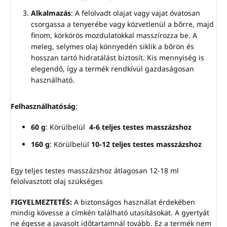
Alkalmazás
: A felolvadt olajat vagy vajat óvatosan
csorgassa a tenyerébe vagy közvetlenül a bőrre, majd
finom, körkörös mozdulatokkal masszírozza be. A
meleg, selymes olaj könnyedén siklik a bőrön és
hosszan tartó hidratálást biztosít. Kis mennyiség is
elegendő, így a termék rendkívül gazdaságosan
használható.
Felhasználhatóság
:
60 g
: Körülbelül
4-6 teljes testes masszázshoz
160 g
: Körülbelül
10-12 teljes testes masszázshoz
Egy teljes testes masszázshoz átlagosan 12-18 ml
felolvasztott olaj szükséges
FIGYELMEZTETÉS:
A biztonságos használat érdekében
mindig kövesse a címkén található utasításokat. A gyertyát
ne égesse a javasolt időtartamnál tovább. Ez a termék nem