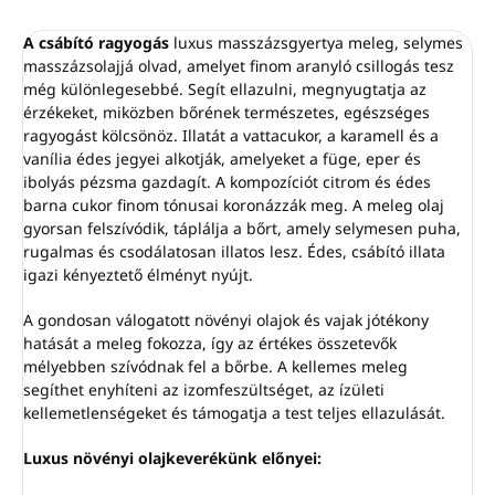
A csábító ragyogás
luxus masszázsgyertya meleg, selymes
masszázsolajjá olvad, amelyet finom aranyló csillogás tesz
még különlegesebbé. Segít ellazulni, megnyugtatja az
érzékeket, miközben bőrének természetes, egészséges
ragyogást kölcsönöz. Illatát a vattacukor, a karamell és a
vanília édes jegyei alkotják, amelyeket a füge, eper és
ibolyás pézsma gazdagít. A kompozíciót citrom és édes
barna cukor finom tónusai koronázzák meg. A meleg olaj
gyorsan felszívódik, táplálja a bőrt, amely selymesen puha,
rugalmas és csodálatosan illatos lesz. Édes, csábító illata
igazi kényeztető élményt nyújt.
A gondosan válogatott növényi olajok és vajak jótékony
hatását a meleg fokozza, így az értékes összetevők
mélyebben szívódnak fel a bőrbe. A kellemes meleg
segíthet enyhíteni az izomfeszültséget, az ízületi
kellemetlenségeket és támogatja a test teljes ellazulását.
Luxus növényi olajkeverékünk előnyei: