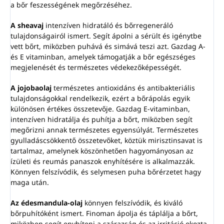
a bőr feszességének megőrzéséhez.
A sheavaj
intenzíven hidratáló és bőrregeneráló
tulajdonságairól ismert. Segít ápolni a sérült és igénytbe
vett bőrt, miközben puhává és simává teszi azt. Gazdag A-
és E vitaminban, amelyek támogatják a bőr egészséges
megjelenését és természetes védekezőképességét.
A jojobaolaj
természetes antioxidáns és antibakteriális
tulajdonságokkal rendelkezik, ezért a bőrápolás egyik
különösen értékes összetevője. Gazdag E-vitaminban,
intenzíven hidratálja és puhítja a bőrt, miközben segít
megőrizni annak természetes egyensúlyát. Természetes
gyulladáscsökkentő összetevőket, köztük mirisztinsavat is
tartalmaz, amelynek köszönhetően hagyományosan az
ízületi és reumás panaszok enyhítésére is alkalmazzák.
Könnyen felszívódik, és selymesen puha bőrérzetet hagy
maga után.
Az édesmandula-olaj
könnyen felszívódik, és kiváló
bőrpuhítóként ismert. Finoman ápolja és táplálja a bőrt,
miközben segít enyhíteni a szárazság és az irritáció okozta