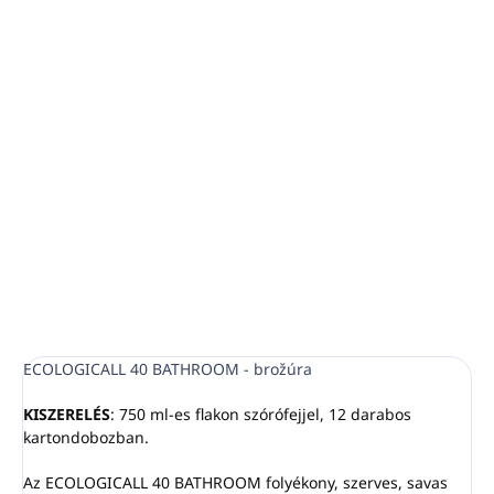
−
+
Hozzáadás a kosárhoz
visszaadja az anyagok természetes fényét
kellemes illatot bocsát ki a helyiségben
gyorsan eltávolítja a vízkőmaradványokat
ECOLOGICALL 40 Fürdőszoba 750ml
RÉSZLETES INFORMÁCIÓ
KÉRDÉS
NYOMON KÖVETÉS
ECOLOGICALL 40 BATHROOM - brožúra
KISZERELÉS
: 750 ml-es flakon szórófejjel, 12 darabos
kartondobozban.
Az ECOLOGICALL 40 BATHROOM folyékony, szerves, savas