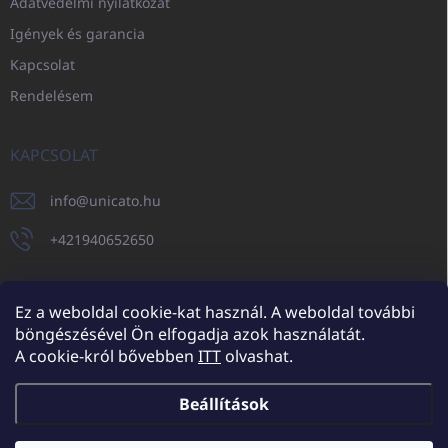
Adatvédelmi nyilatkozat
Igények és garancia
Kapcsolat
Rendelésem
KAPCSOLAT
info
@
unicato.hu
+421940652650
Ez a weboldal cookie-kat használ. A weboldal további
böngészésével Ön elfogadja azok használatát.
UNICATO.sk
UNICATOshop.cz
UNICATO.at
UNICATO.hu
A cookie-król bővebben
ITT
olvashat.
UNICATOshop.pl
UNICATOshop.de
Beállítások
Copyright 2026
UNICATO.hu
. Minden jog fenntartva.
Süti beállítások