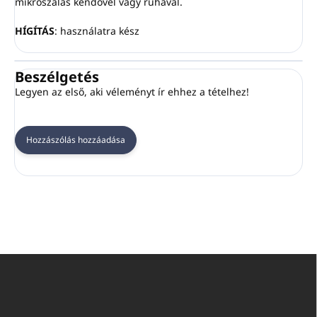
mikroszálas kendővel vagy ruhával.
HÍGÍTÁS
: használatra kész
Beszélgetés
Legyen az első, aki véleményt ír ehhez a tételhez!
Hozzászólás hozzáadása
L
á
b
l