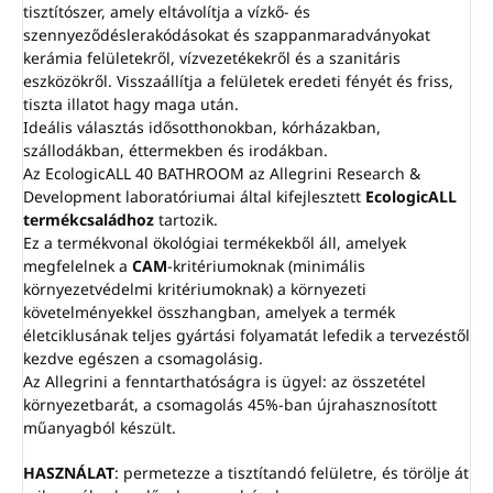
tisztítószer, amely eltávolítja a vízkő- és
szennyeződéslerakódásokat és szappanmaradványokat
kerámia felületekről, vízvezetékekről és a szanitáris
eszközökről. Visszaállítja a felületek eredeti fényét és friss,
tiszta illatot hagy maga után.
Ideális választás idősotthonokban, kórházakban,
szállodákban, éttermekben és irodákban.
Az EcologicALL 40 BATHROOM az Allegrini Research &
Development laboratóriumai által kifejlesztett
EcologicALL
termékcsaládhoz
tartozik.
Ez a termékvonal ökológiai termékekből áll, amelyek
megfelelnek a
CAM
-kritériumoknak (minimális
környezetvédelmi kritériumoknak) a környezeti
követelményekkel összhangban, amelyek a termék
életciklusának teljes gyártási folyamatát lefedik a tervezéstől
kezdve egészen a csomagolásig.
Az Allegrini a fenntarthatóságra is ügyel: az összetétel
környezetbarát, a csomagolás 45%-ban újrahasznosított
műanyagból készült.
HASZNÁLAT
: permetezze a tisztítandó felületre, és törölje át