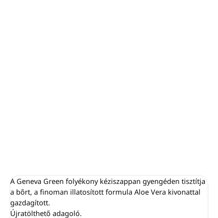
−
+
Hozzáadás a kosárhoz
Minden csomagolás 100 %-ban újrahasznosítható,
nem kerül hulladék a szemétlerakóba.
Olaszországban készült és csomagolt.
Méretek: 6 x 6 x 20 cm.
Folyékony kéziszappan GENEVA GREEN
RÉSZLETES INFORMÁCIÓ
KÉRDÉS
NYOMON KÖVETÉS
A Geneva Green folyékony kéziszappan gyengéden tisztítja
a bőrt, a finoman illatosított formula Aloe Vera kivonattal
gazdagított.
Újratölthető adagoló.