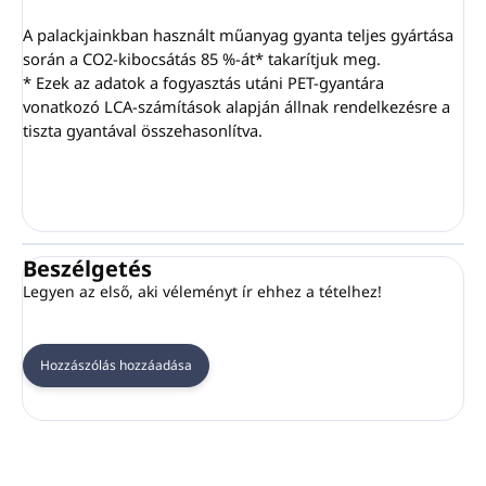
A palackjainkban használt műanyag gyanta teljes gyártása
során a CO2-kibocsátás 85 %-át* takarítjuk meg.
* Ezek az adatok a fogyasztás utáni PET-gyantára
vonatkozó LCA-számítások alapján állnak rendelkezésre a
tiszta gyantával összehasonlítva.
Beszélgetés
Legyen az első, aki véleményt ír ehhez a tételhez!
Hozzászólás hozzáadása