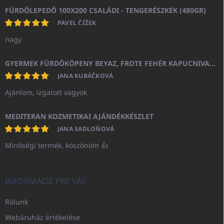
FÜRDŐLEPEDŐ 100X200 CSALÁDI - TENGERÉSZKÉK (480GR)
PAVEL ČÍŽEK
nagy
GYERMEK FÜRDŐKÖPENY BEYAZ, FROTE FEHÉR KAPUCNIVAL (400GR)
JANA KUBÁČKOVÁ
Ajánlom, izgatott vagyok
MEDITERAN KOZMETIKAI AJÁNDÉKKÉSZLET
JANA SADLOŇOVÁ
Minőségi termék, köszönöm 👍
INFORMÁCIE PRE VÁS
Rólunk
Webáruház értékelése